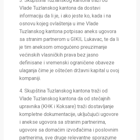
3. Skupština Tuzlanskog kantona traži od
Vlade Tuzlanskog kantona da dostavi
informaciju da li je, i ako jeste ko, kada i na
osnovu kojeg ovlaštenja u ime Vlade
Tuzlanskog kantona potpisao aneks ugovora
sa stranim partnerom u GIKIL Lukavac, te da li
je tim aneksom omogućeno preuzimanje
većinskih vlasničkih prava bez jasno
definisane i vremenski ograničene obaveze
ulaganja čime je oštećen državni kapital u ovoj
kompaniji.
4. Skupština Tuzlanskog kantona traži od
Vlade Tuzlanskog kantona da od stečajnih
upravnika (KHK i Koksare) traži dostavljanje
kompletne dokumentacije, uključujući ugovore
i anekse ugovora sa stranim partnerima,
ugovore sa domaćim izvođačima i poslovnim
partnerima, sve druge relevantne sporazume