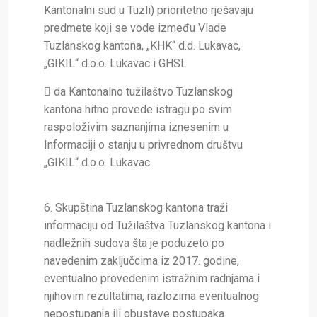
Kantonalni sud u Tuzli) prioritetno rješavaju
predmete koji se vode između Vlade
Tuzlanskog kantona, „KHK“ d.d. Lukavac,
„GIKIL“ d.o.o. Lukavac i GHSL

da Kantonalno tužilaštvo Tuzlanskog
kantona hitno provede istragu po svim
raspoloživim saznanjima iznesenim u
Informaciji o stanju u privrednom društvu
„GIKIL“ d.o.o. Lukavac.
6. Skupština Tuzlanskog kantona traži
informaciju od Tužilaštva Tuzlanskog kantona i
nadležnih sudova šta je poduzeto po
navedenim zaključcima iz 2017. godine,
eventualno provedenim istražnim radnjama i
njihovim rezultatima, razlozima eventualnog
nepostupanja ili obustave postupaka.