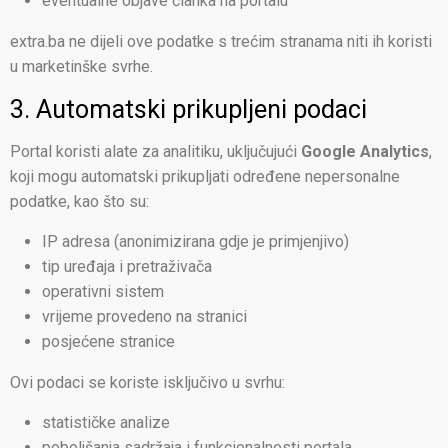
eventualne objave članka na portalu
extra.ba ne dijeli ove podatke s trećim stranama niti ih koristi
u marketinške svrhe.
3. Automatski prikupljeni podaci
Portal koristi alate za analitiku, uključujući
Google Analytics
,
koji mogu automatski prikupljati određene nepersonalne
podatke, kao što su:
IP adresa (anonimizirana gdje je primjenjivo)
tip uređaja i pretraživača
operativni sistem
vrijeme provedeno na stranici
posjećene stranice
Ovi podaci se koriste isključivo u svrhu:
statističke analize
poboljšanja sadržaja i funkcionalnosti portala