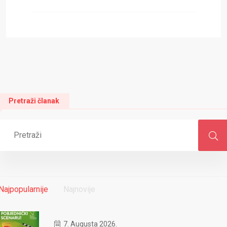
Pretraži članak
Najpopularnije
Najnovije
7. Augusta 2026.