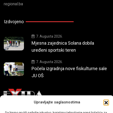
regional.ba
Izdvojeno
7. Augusta 2026.
Mjesna zajednica Solana dobila
uređeni sportski teren
7. Augusta 2026.
Počela izgradnja nove fiskulturne sale
JU OŠ
Upravljajte saglasnostima
Mi smo moderni portal zabavnog karaktera koji donosi vijesti i
Da bismo pružili najbolje iskustvo, koristimo tehnologije poput kolačića za