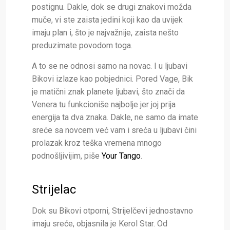
postignu. Dakle, dok se drugi znakovi možda
muče, vi ste zaista jedini koji kao da uvijek
imaju plan i, što je najvažnije, zaista nešto
preduzimate povodom toga.
A to se ne odnosi samo na novac. I u ljubavi
Bikovi izlaze kao pobjednici. Pored Vage, Bik
je matični znak planete ljubavi, što znači da
Venera tu funkcioniše najbolje jer joj prija
energija ta dva znaka. Dakle, ne samo da imate
sreće sa novcem već vam i sreća u ljubavi čini
prolazak kroz teška vremena mnogo
podnošljivijim, piše
Your Tango
.
Strijelac
Dok su Bikovi otporni, Strijelčevi jednostavno
imaju sreće, objasnila je Kerol Star. Od