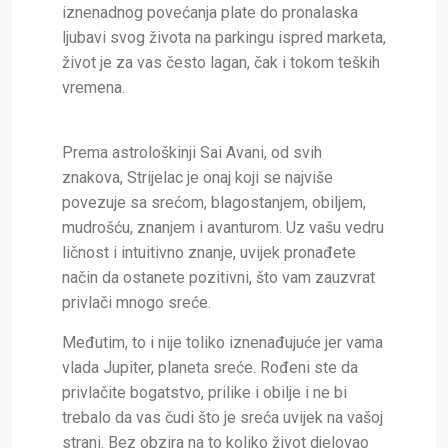
iznenadnog povećanja plate do pronalaska
ljubavi svog života na parkingu ispred marketa,
život je za vas često lagan, čak i tokom teških
vremena.
Prema astrološkinji Sai Avani, od svih
znakova, Strijelac je onaj koji se najviše
povezuje sa srećom, blagostanjem, obiljem,
mudrošću, znanjem i avanturom. Uz vašu vedru
ličnost i intuitivno znanje, uvijek pronađete
način da ostanete pozitivni, što vam zauzvrat
privlači mnogo sreće.
Međutim, to i nije toliko iznenađujuće jer vama
vlada Jupiter, planeta sreće. Rođeni ste da
privlačite bogatstvo, prilike i obilje i ne bi
trebalo da vas čudi što je sreća uvijek na vašoj
strani. Bez obzira na to koliko život djelovao