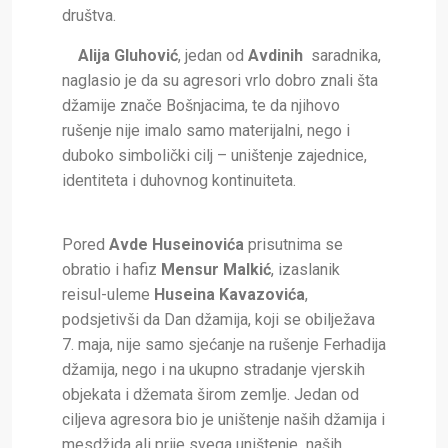
društva.
Alija Gluhović
, jedan od
Avdinih
saradnika,
naglasio je da su agresori vrlo dobro znali šta
džamije znače Bošnjacima, te da njihovo
rušenje nije imalo samo materijalni, nego i
duboko simbolički cilj – uništenje zajednice,
identiteta i duhovnog kontinuiteta.
Pored
Avde Huseinovića
prisutnima se
obratio i hafiz
Mensur Malkić
, izaslanik
reisul-uleme
Huseina Kavazovića
,
podsjetivši da Dan džamija, koji se obilježava
7. maja, nije samo sjećanje na rušenje Ferhadija
džamija, nego i na ukupno stradanje vjerskih
objekata i džemata širom zemlje. Jedan od
ciljeva agresora bio je uništenje naših džamija i
mesdžida ali prije svega uništenje naših