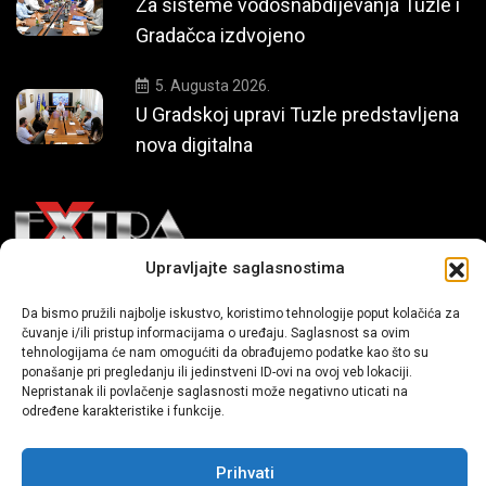
Za sisteme vodosnabdijevanja Tuzle i
Gradačca izdvojeno
5. Augusta 2026.
U Gradskoj upravi Tuzle predstavljena
nova digitalna
Upravljajte saglasnostima
Mi smo moderni portal zabavnog karaktera koji donosi vijesti i
Da bismo pružili najbolje iskustvo, koristimo tehnologije poput kolačića za
priče iz života, svijeta showbiza, lifestyle-a i popularne kulture.
čuvanje i/ili pristup informacijama o uređaju. Saglasnost sa ovim
tehnologijama će nam omogućiti da obrađujemo podatke kao što su
ponašanje pri pregledanju ili jedinstveni ID-ovi na ovoj veb lokaciji.
Nepristanak ili povlačenje saglasnosti može negativno uticati na
određene karakteristike i funkcije.
Prihvati