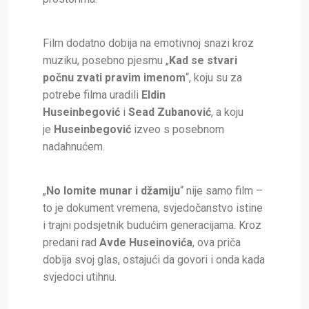
Film dodatno dobija na emotivnoj snazi kroz
muziku, posebno pjesmu „
Kad se stvari
počnu zvati pravim imenom
“, koju su za
potrebe filma uradili
Eldin
Huseinbegović
i
Sead Zubanović
, a koju
je
Huseinbegović
izveo s posebnom
nadahnućem.
„
No lomite munar i džamiju
“ nije samo film –
to je dokument vremena, svjedočanstvo istine
i trajni podsjetnik budućim generacijama. Kroz
predani rad
Avde Huseinovića
, ova priča
dobija svoj glas, ostajući da govori i onda kada
svjedoci utihnu.