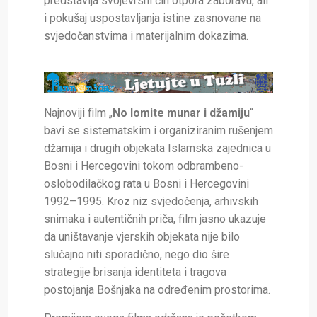
predstavlja svojevrsni čin otpora zaboravu, ali
i pokušaj uspostavljanja istine zasnovane na
svjedočanstvima i materijalnim dokazima.
Najnoviji film „
No lomite munar i džamiju
“
bavi se sistematskim i organiziranim rušenjem
džamija i drugih objekata Islamska zajednica u
Bosni i Hercegovini tokom odbrambeno-
oslobodilačkog rata u Bosni i Hercegovini
1992–1995. Kroz niz svjedočenja, arhivskih
snimaka i autentičnih priča, film jasno ukazuje
da uništavanje vjerskih objekata nije bilo
slučajno niti sporadično, nego dio šire
strategije brisanja identiteta i tragova
postojanja Bošnjaka na određenim prostorima.