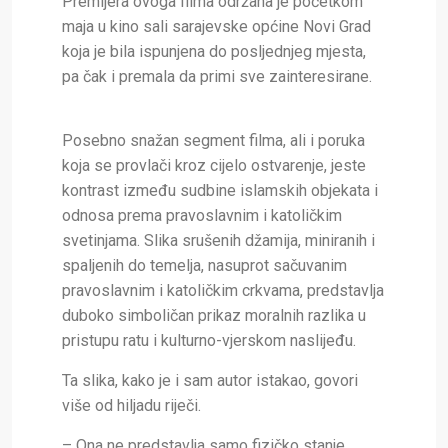
Premijera ovoga filma održana je početkom
maja u kino sali sarajevske općine Novi Grad
koja je bila ispunjena do posljednjeg mjesta,
pa čak i premala da primi sve zainteresirane.
Posebno snažan segment filma, ali i poruka
koja se provlači kroz cijelo ostvarenje, jeste
kontrast između sudbine islamskih objekata i
odnosa prema pravoslavnim i katoličkim
svetinjama. Slika srušenih džamija, miniranih i
spaljenih do temelja, nasuprot sačuvanim
pravoslavnim i katoličkim crkvama, predstavlja
duboko simboličan prikaz moralnih razlika u
pristupu ratu i kulturno-vjerskom naslijeđu.
Ta slika, kako je i sam autor istakao, govori
više od hiljadu riječi.
– Ona ne predstavlja samo fizičko stanje