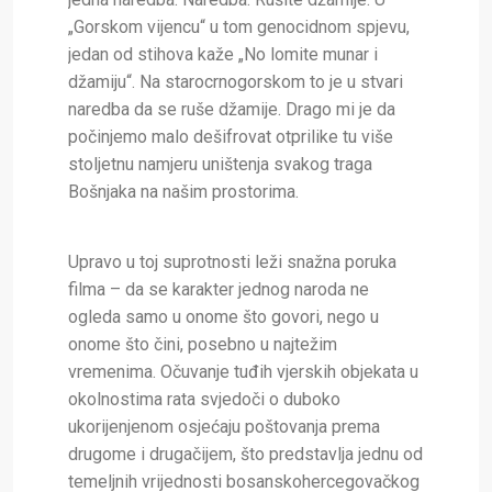
„Gorskom vijencu“ u tom genocidnom spjevu,
jedan od stihova kaže „No lomite munar i
džamiju“. Na starocrnogorskom to je u stvari
naredba da se ruše džamije. Drago mi je da
počinjemo malo dešifrovat otprilike tu više
stoljetnu namjeru uništenja svakog traga
Bošnjaka na našim prostorima.
Upravo u toj suprotnosti leži snažna poruka
filma – da se karakter jednog naroda ne
ogleda samo u onome što govori, nego u
onome što čini, posebno u najtežim
vremenima. Očuvanje tuđih vjerskih objekata u
okolnostima rata svjedoči o duboko
ukorijenjenom osjećaju poštovanja prema
drugome i drugačijem, što predstavlja jednu od
temeljnih vrijednosti bosanskohercegovačkog