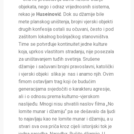
objekata, nego i odraz vrijednosnih sistema,
rekao je
Huseinović
. Dok su džamije bile
mete planskog uništenja, brojni vjerski objekti
drugih konfesija ostali su očuvani, često i pod
zaštitom lokalnog bošnjačkog stanovništva.
Time se potvrđuje kontinuitet jedne kulture
koja, uprkos vlastitom stradanju, nije posezala
za uništavanjem tuđih svetinja. Srušene
džamije i sačuvani brojni pravoslavni, katolički
i vjerski objeki slika je nas i anamo njih. Ovim
fimom ostavljam trag koji će budućim
generacijama svjedočiti o karakteru agresije,
ali i o odnosu prema kulturno-vjerskom
naslijeđu. Mnogi nisu shvatili naslov filma „No
lomite munar i džamiju“ pa se dešavalo da ljudi
to najavljaju kao ne lomite munar i džamiju, a u
stvari sva ova priča kroz cijeli istorijski tok je
jedna naredba. Naredba: Rušite džamije. U