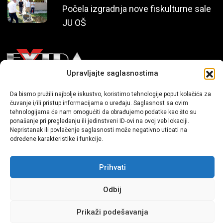
Počela izgradnja nove fiskulturne sale
JU OŠ
Upravljajte saglasnostima
Mi smo moderni portal zabavnog karaktera koji donosi vijesti i
Da bismo pružili najbolje iskustvo, koristimo tehnologije poput kolačića za
čuvanje i/ili pristup informacijama o uređaju. Saglasnost sa ovim
priče iz života, svijeta showbiza, lifestyle-a i popularne kulture.
tehnologijama će nam omogućiti da obrađujemo podatke kao što su
ponašanje pri pregledanju ili jedinstveni ID-ovi na ovoj veb lokaciji.
Nepristanak ili povlačenje saglasnosti može negativno uticati na
određene karakteristike i funkcije.
Prihvati
Sva prava zadržana | extra.ba by profm.ba
Odbij
Dev:
www.senidh.com
Prikaži podešavanja