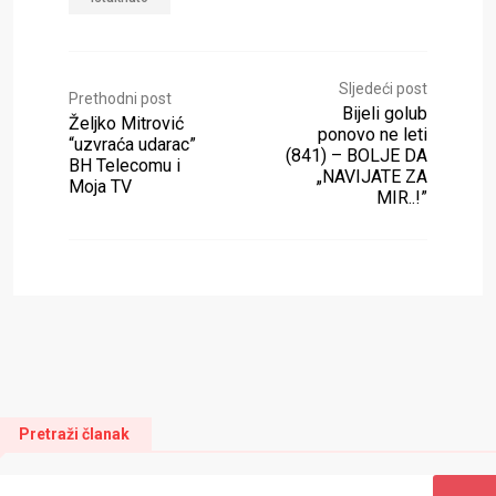
Sljedeći post
Prethodni post
Bijeli golub
Željko Mitrović
ponovo ne leti
“uzvraća udarac”
(841) – BOLJE DA
BH Telecomu i
„NAVIJATE ZA
Moja TV
MIR..!”
Pretraži članak