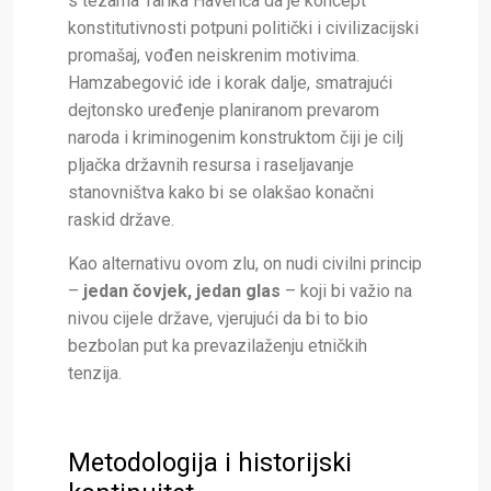
s tezama Tarika Haverića da je koncept
konstitutivnosti potpuni politički i civilizacijski
promašaj, vođen neiskrenim motivima.
Hamzabegović ide i korak dalje, smatrajući
dejtonsko uređenje planiranom prevarom
naroda i kriminogenim konstruktom čiji je cilj
pljačka državnih resursa i raseljavanje
stanovništva kako bi se olakšao konačni
raskid države.
Kao alternativu ovom zlu, on nudi civilni princip
–
jedan čovjek, jedan glas
– koji bi važio na
nivou cijele države, vjerujući da bi to bio
bezbolan put ka prevazilaženju etničkih
tenzija.
Metodologija i historijski