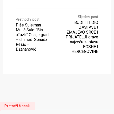
Sljedeći post
Prethodni post
BUDI I TI DIO
Piše Sulejman
ZASTAVE !
Mulić Šulc: “Bio
ZMAJEVO SRCE I
uTuzli” Ona je grad
PRIJATELJI orave
– dr. med. Senada
najveću zastavu
Resić –
BOSNE I
Džananović
HERCEGOVINE
Pretraži članak