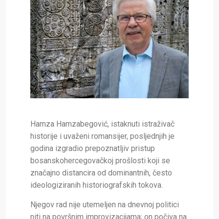
Hamza Hamzabegović, istaknuti istraživač
historije i uvaženi romansijer, posljednjih je
godina izgradio prepoznatljiv pristup
bosanskohercegovačkoj prošlosti koji se
značajno distancira od dominantnih, često
ideologiziranih historiografskih tokova.
Njegov rad nije utemeljen na dnevnoj politici
niti na površnim improvizacijama; on počiva na