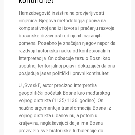
kontinuitet
Hamzabegović insistira na provjerljivosti
činjenica. Njegova metodologija počiva na
komparativnoj analizi izvora i praćenju razvoja
bosanske državnosti od njenih najranijih
pomena. Posebno je značajan njegov napor da
razdvoji historijsku nauku od konfesionalnih
interpretacija. On odbacuje tezu o Bosni kao
usputnoj teritorijalnoj pojavi, dokazujući da ona
posjeduje jasan politički i pravni kontinuitet.
U „Sveski“, autor precizno interpretira
geopolitički početak Bosne kao mađarskog
vojnog distrikta (1135/1136. godine). On
naučno argumentuje transformaciju Bosne iz
vojnog distrikta u banovinu, a potom u
kraljevinu, naglašavajući da je ime Bosna
preživjelo sve historijske turbulencije do