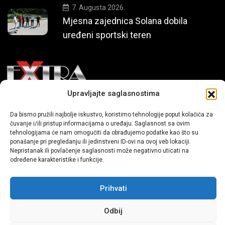
7. Augusta 2026.
Mjesna zajednica Solana dobila
uređeni sportski teren
Upravljajte saglasnostima
Mi smo moderni portal zabavnog karaktera koji donosi vijesti i
Da bismo pružili najbolje iskustvo, koristimo tehnologije poput kolačića za
priče iz života, svijeta showbiza, lifestyle-a i popularne kulture.
čuvanje i/ili pristup informacijama o uređaju. Saglasnost sa ovim
tehnologijama će nam omogućiti da obrađujemo podatke kao što su
ponašanje pri pregledanju ili jedinstveni ID-ovi na ovoj veb lokaciji.
Nepristanak ili povlačenje saglasnosti može negativno uticati na
određene karakteristike i funkcije.
Prihvati
Sva prava zadržana | extra.ba by profm.ba
Odbij
Dev:
www.senidh.com