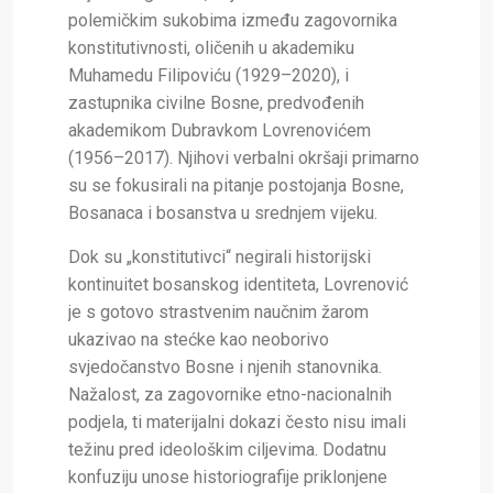
polemičkim sukobima između zagovornika
konstitutivnosti, oličenih u akademiku
Muhamedu Filipoviću (1929–2020), i
zastupnika civilne Bosne, predvođenih
akademikom Dubravkom Lovrenovićem
(1956–2017). Njihovi verbalni okršaji primarno
su se fokusirali na pitanje postojanja Bosne,
Bosanaca i bosanstva u srednjem vijeku.
Dok su „konstitutivci“ negirali historijski
kontinuitet bosanskog identiteta, Lovrenović
je s gotovo strastvenim naučnim žarom
ukazivao na stećke kao neoborivo
svjedočanstvo Bosne i njenih stanovnika.
Nažalost, za zagovornike etno-nacionalnih
podjela, ti materijalni dokazi često nisu imali
težinu pred ideološkim ciljevima. Dodatnu
konfuziju unose historiografije priklonjene