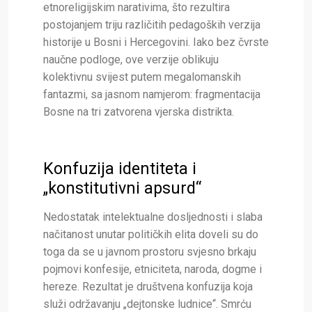
etnoreligijskim narativima, što rezultira
postojanjem triju različitih pedagoških verzija
historije u Bosni i Hercegovini. Iako bez čvrste
naučne podloge, ove verzije oblikuju
kolektivnu svijest putem megalomanskih
fantazmi, sa jasnom namjerom: fragmentacija
Bosne na tri zatvorena vjerska distrikta.
Konfuzija identiteta i
„konstitutivni apsurd“
Nedostatak intelektualne dosljednosti i slaba
načitanost unutar političkih elita doveli su do
toga da se u javnom prostoru svjesno brkaju
pojmovi konfesije, etniciteta, naroda, dogme i
hereze. Rezultat je društvena konfuzija koja
služi održavanju „dejtonske ludnice“. Smrću