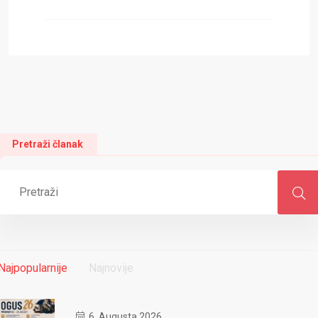
Pretraži članak
Najpopularnije
Najnovije
6. Augusta 2026.