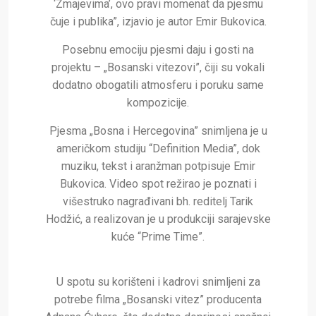
‘Zmajevima’, ovo pravi momenat da pjesmu
čuje i publika”, izjavio je autor Emir Bukovica.
Posebnu emociju pjesmi daju i gosti na
projektu – „Bosanski vitezovi”, čiji su vokali
dodatno obogatili atmosferu i poruku same
kompozicije.
Pjesma „Bosna i Hercegovina” snimljena je u
američkom studiju “Definition Media”, dok
muziku, tekst i aranžman potpisuje Emir
Bukovica. Video spot režirao je poznati i
višestruko nagrađivani bh. reditelj Tarik
Hodžić, a realizovan je u produkciji sarajevske
kuće “Prime Time”.
U spotu su korišteni i kadrovi snimljeni za
potrebe filma „Bosanski vitez” producenta