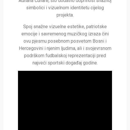
Adnana Ćuhare, što dodatno doprinosi snažnoj
simbolici i vizuelnom identitetu cijelog
projekta.
Spoj snažne vizuelne estetike, patriotske
emocije i savremenog muzičkog izraza čini
ovu pjesmu posebnom posvetom Bosni i
Hercegovini i njenim ljudima, ali i svojevrsnom
podrškom fudbalskoj reprezentaciji pred
najveći sportski događaj godine.