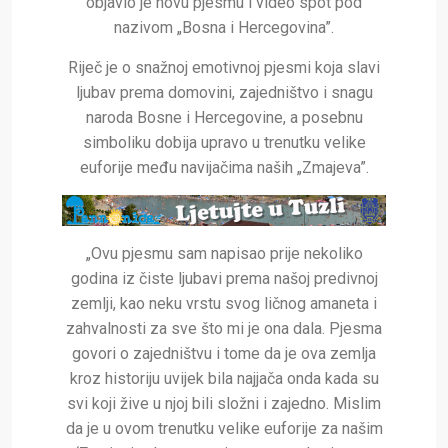
objavio je novu pjesmu i video spot pod
nazivom „Bosna i Hercegovina”.
Riječ je o snažnoj emotivnoj pjesmi koja slavi
ljubav prema domovini, zajedništvo i snagu
naroda Bosne i Hercegovine, a posebnu
simboliku dobija upravo u trenutku velike
euforije među navijačima naših „Zmajeva”.
„Ovu pjesmu sam napisao prije nekoliko
godina iz čiste ljubavi prema našoj predivnoj
zemlji, kao neku vrstu svog ličnog amaneta i
zahvalnosti za sve što mi je ona dala. Pjesma
govori o zajedništvu i tome da je ova zemlja
kroz historiju uvijek bila najjača onda kada su
svi koji žive u njoj bili složni i zajedno. Mislim
da je u ovom trenutku velike euforije za našim