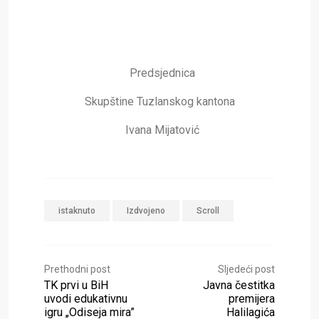
Predsjednica
Skupštine Tuzlanskog kantona
Ivana Mijatović
istaknuto
Izdvojeno
Scroll
Prethodni post
Sljedeći post
TK prvi u BiH
Javna čestitka
uvodi edukativnu
premijera
igru „Odiseja mira”
Halilagića