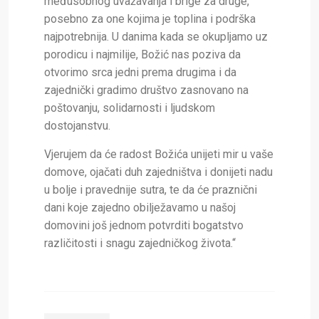
međusobnog uvažavanja i brige za druge,
posebno za one kojima je toplina i podrška
najpotrebnija. U danima kada se okupljamo uz
porodicu i najmilije, Božić nas poziva da
otvorimo srca jedni prema drugima i da
zajednički gradimo društvo zasnovano na
poštovanju, solidarnosti i ljudskom
dostojanstvu.
Vjerujem da će radost Božića unijeti mir u vaše
domove, ojačati duh zajedništva i donijeti nadu
u bolje i pravednije sutra, te da će praznični
dani koje zajedno obilježavamo u našoj
domovini još jednom potvrditi bogatstvo
različitosti i snagu zajedničkog života.“