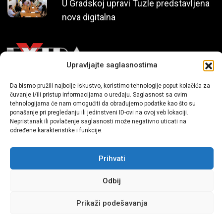
U Gradskoj upravi Tuzle predstavljena
nova digitalna
Upravljajte saglasnostima
Da bismo pružili najbolje iskustvo, koristimo tehnologije poput kolačića za
Mi smo moderni portal zabavnog karaktera koji donosi vijesti i
čuvanje i/ili pristup informacijama o uređaju. Saglasnost sa ovim
priče iz života, svijeta showbiza, lifestyle-a i popularne kulture.
tehnologijama će nam omogućiti da obrađujemo podatke kao što su
ponašanje pri pregledanju ili jedinstveni ID-ovi na ovoj veb lokaciji.
Nepristanak ili povlačenje saglasnosti može negativno uticati na
određene karakteristike i funkcije.
Prihvati
Odbij
Sva prava zadržana | extra.ba by profm.ba
Prikaži podešavanja
Dev:
www.senidh.com