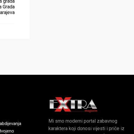
a grada
ja Grada
arajeva
Mi smo moderni portal zabavnog
bdijevanja
karaktera koji donosi vijesti i priče iz
dvojeno