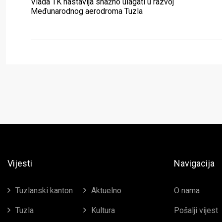
Vlada TK nastavlja snažno ulagati u razvoj
Međunarodnog aerodroma Tuzla
Vijesti
Navigacija
Tuzlanski kanton
Aktuelno
O nama
Tuzla
Kultura
Pošalji vijest