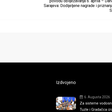
povodu obilježavanja 6. aprila – Dan
Sarajeva: Dodijeljene nagrade i priznan
S
Izdvojeno
6. Augusta 2026.
Za sisteme vodosna
Tuzle i Gradačca iz