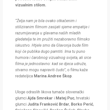
vizualnim stilom.
“Želja nam je bila ovako otkačenim i
stiliziranim filmom zasijati sjeme empatije i
razumijevanja u glavama naših mladih
gledatelja te im pružiti nezaboravno filmsko
iskustvo. Htjele smo da Glavonja bude film
koji će publika dugo pamtiti. Ima tu puno
humora i čarobnog vizualnog svijeta, ali srce
filma je jednostavno: kad se djeca udruže,
stvarno mogu napraviti čudo”
, o filmu kaže
redateljica
Marina Andree Škop
.
Uloge odraslih likova tumače slovenački
glumci
Ajda Smrekar
i
Matej Puc
, hrvatski
glumci
Judita Franković Brdar
,
Borko Perić
,