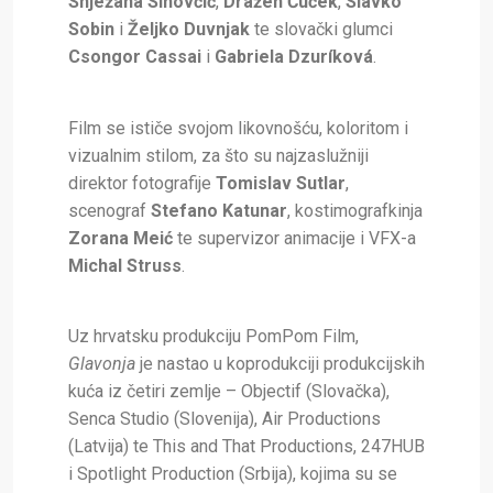
Snježana Sinovčić
,
Dražen Čuček
,
Slavko
Sobin
i
Željko Duvnjak
te slovački glumci
Csongor Cassai
i
Gabriela Dzuríková
.
Film se ističe svojom likovnošću, koloritom i
vizualnim stilom, za što su najzaslužniji
direktor fotografije
Tomislav Sutlar
,
scenograf
Stefano Katunar
, kostimografkinja
Zorana Meić
te supervizor animacije i VFX-a
Michal Struss
.
Uz hrvatsku produkciju PomPom Film,
Glavonja
je nastao u koprodukciji produkcijskih
kuća iz četiri zemlje – Objectif (Slovačka),
Senca Studio (Slovenija), Air Productions
(Latvija) te This and That Productions, 247HUB
i Spotlight Production (Srbija), kojima su se