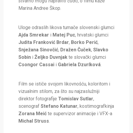
stvarno mogu napraviti čudo
, o filmu kaže
Marina Andree Škop.
Uloge odraslih likova tumače slovenski glumci
Ajda Smrekar
i
Matej Puc
, hrvatski glumci
Judita Franković Brdar
,
Borko Perić
,
Snježana Sinovčić
,
Dražen Čuček
,
Slavko
Sobin
i
Željko Duvnjak
te slovački glumci
Csongor Cassai
i
Gabriela Dzuríková
.
Film se ističe svojom likovnošću, koloritom i
vizualnim stilom, za što su najzaslužniji
direktor fotografije
Tomislav Sutlar
,
scenograf
Stefano Katunar
, kostimografkinja
Zorana Meić
te supervizor animacije i VFX-a
Michal Struss
.