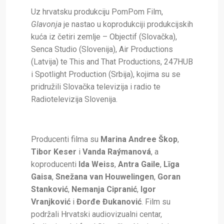
Uz hrvatsku produkciju PomPom Film,
Glavonja
je nastao u koprodukciji produkcijskih
kuća iz četiri zemlje – Objectif (Slovačka),
Senca Studio (Slovenija), Air Productions
(Latvija) te This and That Productions, 247HUB
i Spotlight Production (Srbija), kojima su se
pridružili Slovačka televizija i radio te
Radiotelevizija Slovenija.
Producenti filma su
Marina Andree Škop
,
Tibor Keser
i
Vanda Raýmanová
, a
koproducenti
Ida Weiss
,
Antra Gaile
,
Līga
Gaisa
,
Snežana van Houwelingen
,
Goran
Stanković
,
Nemanja Cipranić
,
Igor
Vranjković
i
Đorđe Đukanović
. Film su
podržali Hrvatski audiovizualni centar,