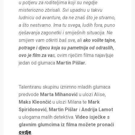
u potjeru za roditeljima koji su negdje
misteriozno zbrisali. Svi upadnu u takvu
ludnicu od avanture, da ne znaš što je stvarno
,
a što nestvarno. Ima tu svega, ludih fora, puno
rješavanja zagonetki i smiješnih situacija. Ne
smijem vam otkriti baš sve, ali
ako volite tajne,
potrage i djecu koja su pametnija od odraslih,
ovo je film za va
s,
ovim riječim filma najavljuje
jedan od glumaca
Martin Pišlar.
Talentiranu skupinu iznimno mladih glumaca
predvode
Marta Mihanović
u ulozi Alise,
Maks Kleončić
u ulozi Milana te
Mark
Spiridonović
,
Martin Pišlar
i
Andrija Lamot
u ulogama malih detektiva.
Video isječke s
glavnim glumcima iz filma možete pronaći
ovdje
.