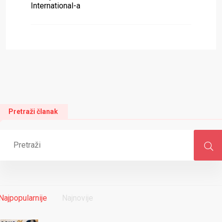
International-a
Pretraži članak
Najpopularnije
Najnovije