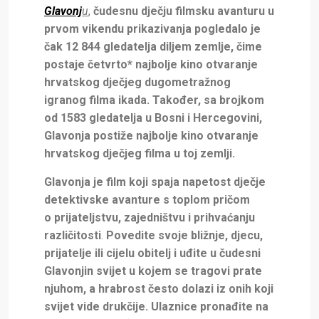
Glavonj
u
,
čudesnu dječju filmsku avanturu u
prvom vikendu prikazivanja pogledalo je
čak 12 844 gledatelja diljem zemlje, čime
postaje četvrto* najbolje kino otvaranje
hrvatskog dječjeg dugometražnog
igranog filma ikada. Također, sa brojkom
od 1583 gledatelja u Bosni i Hercegovini,
Glavonja postiže najbolje kino otvaranje
hrvatskog dječjeg filma u toj zemlji.
Glavonja je film
koji spaja napetost dječje
detektivske avanture s toplom pričom
o
prijateljstvu, zajedništvu i prihvaćanju
različitosti
.
Povedite svoje bližnje, djecu,
prijatelje ili cijelu obitelj i uđite u čudesni
Glavonjin svijet u kojem se tragovi prate
njuhom, a hrabrost često dolazi iz onih koji
svijet vide drukčije. Ulaznice pronađite na