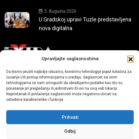
5. Augusta 2026.
U Gradskoj upravi Tuzle predstavljena
nova digitalna
Upravljajte saglasnostima
Mi smo moderni portal zabavnog karaktera koji donosi vijesti i
Da bismo pružili najbolje iskustvo, koristimo tehnologije poput kolačića za
čuvanje i/ili pristup informacijama o uređaju. Saglasnost sa ovim
priče iz života, svijeta showbiza, lifestyle-a i popularne kulture.
tehnologijama će nam omogućiti da obrađujemo podatke kao što su
ponašanje pri pregledanju ili jedinstveni ID-ovi na ovoj veb lokaciji.
Nepristanak ili povlačenje saglasnosti može negativno uticati na
određene karakteristike i funkcije.
Prihvati
Sva prava zadržana | extra.ba by profm.ba
Odbij