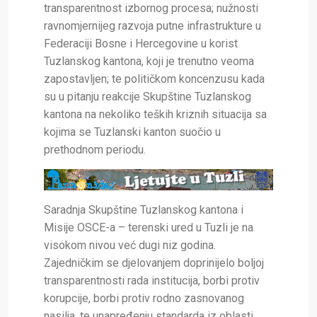
transparentnost izbornog procesa; nužnosti
ravnomjernijeg razvoja putne infrastrukture u
Federaciji Bosne i Hercegovine u korist
Tuzlanskog kantona, koji je trenutno veoma
zapostavljen; te političkom koncenzusu kada
su u pitanju reakcije Skupštine Tuzlanskog
kantona na nekoliko teških kriznih situacija sa
kojima se Tuzlanski kanton suočio u
prethodnom periodu.
Saradnja Skupštine Tuzlanskog kantona i
Misije OSCE-a – terenski ured u Tuzli je na
visokom nivou već dugi niz godina.
Zajedničkim se djelovanjem doprinijelo boljoj
transparentnosti rada institucija, borbi protiv
korupcije, borbi protiv rodno zasnovanog
nasilja, te unapređenju standarda iz oblasti