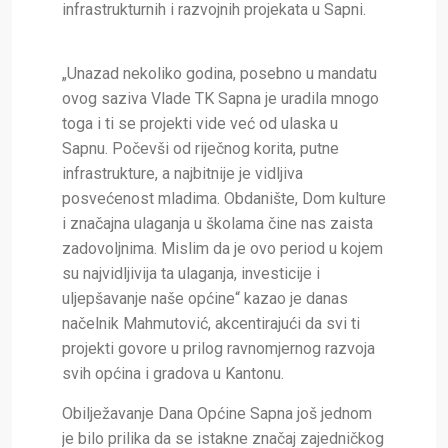
infrastrukturnih i razvojnih projekata u Sapni.
„Unazad nekoliko godina, posebno u mandatu
ovog saziva Vlade TK Sapna je uradila mnogo
toga i ti se projekti vide već od ulaska u
Sapnu. Počevši od riječnog korita, putne
infrastrukture, a najbitnije je vidljiva
posvećenost mladima. Obdanište, Dom kulture
i značajna ulaganja u školama čine nas zaista
zadovoljnima. Mislim da je ovo period u kojem
su najvidljivija ta ulaganja, investicije i
uljepšavanje naše općine“ kazao je danas
načelnik Mahmutović, akcentirajući da svi ti
projekti govore u prilog ravnomjernog razvoja
svih općina i gradova u Kantonu.
Obilježavanje Dana Općine Sapna još jednom
je bilo prilika da se istakne značaj zajedničkog