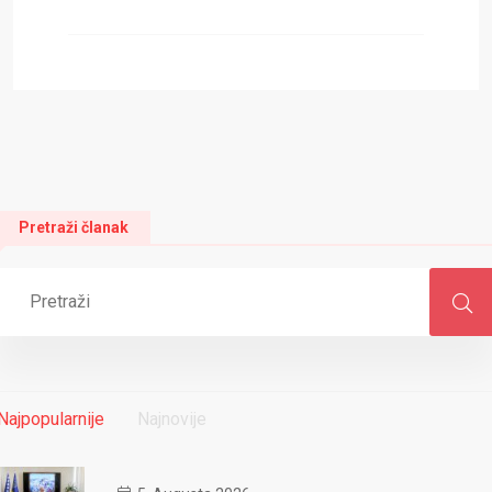
Pretraži članak
Najpopularnije
Najnovije