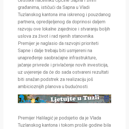
čestitke načelniku Općine Sapna i svim
građanima, ističući da Sapna u Vladi
Tuzlanskog kantona ima iskrenog i pouzdanog
partnera, opredijeljenog da doprinosi daljem
razvoju ove lokalne zajednice i stvaranju boljih
uslova za život i rad njenih stanovnika.
Premijer je naglasio da razvojni prioriteti
Sapne i dalje trebaju biti usmjereni na
unapređenje saobraćajne infrastrukture,
jačanje privrede i privlačenje novih investicija,
uz uvjerenje da će do sada ostvareni rezultati
biti snažan podstrek za realizaciju još
ambicioznijih planova u budućnosti.
Premijer Halilagić je podsjetio da je Vlada
Tuzlanskog kantona i tokom prošle godine bila