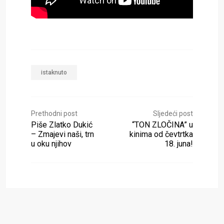
istaknuto
Prethodni post
Sljedeći post
Piše Zlatko Dukić
“TON ZLOČINA” u
– Zmajevi naši, trn
kinima od čevtrtka
u oku njihov
18. juna!