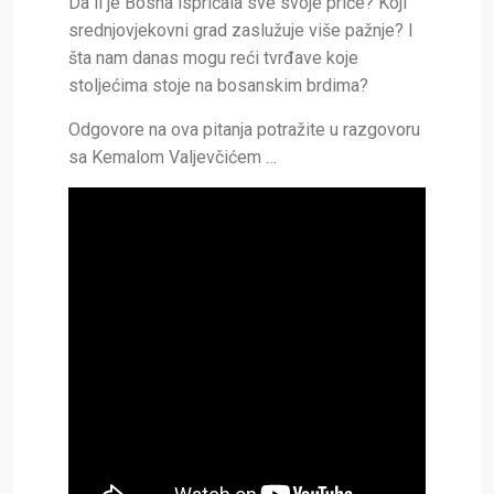
Da li je Bosna ispričala sve svoje priče? Koji
srednjovjekovni grad zaslužuje više pažnje? I
šta nam danas mogu reći tvrđave koje
stoljećima stoje na bosanskim brdima?
Odgovore na ova pitanja potražite u razgovoru
sa Kemalom Valjevčićem …