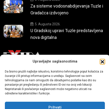
Za sisteme vodosnabdijevanja Tuzle i
Gradačca izdvojeno
5. Augusta 2026.
U Gradskoj upravi Tuzle predstavljena
nova digitalna
Upravljajte saglasnostima
Mi smo moderni portal zabavnog karaktera koji donosi vijesti i
Da bismo pružili najbolje iskustvo, koristimo tehnologije poput kolačića za
čuvanje i/ili pristup informacijama o uređaju. Saglasnost sa ovim
priče iz života, svijeta showbiza, lifestyle-a i popularne kulture.
tehnologijama će nam omogućiti da obrađujemo podatke kao što su
ponašanje pri pregledanju ili jedinstveni ID-ovi na ovoj veb lokaciji.
Nepristanak ili povlačenje saglasnosti može negativno uticati na
određene karakteristike i funkcije.
Prihvati