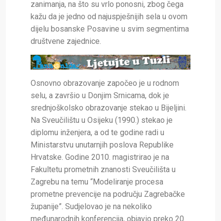
zanimanja, na što su vrlo ponosni, zbog čega
kažu da je jedno od najuspješnijih sela u ovom
dijelu bosanske Posavine u svim segmentima
društvene zajednice.
Osnovno obrazovanje započeo je u rodnom
selu, a završio u Donjim Srnicama, dok je
srednjoškolsko obrazovanje stekao u Bijeljini.
Na Sveučilištu u Osijeku (1990.) stekao je
diplomu inženjera, a od te godine radi u
Ministarstvu unutarnjih poslova Republike
Hrvatske. Godine 2010. magistrirao je na
Fakultetu prometnih znanosti Sveučilišta u
Zagrebu na temu “Modeliranje procesa
prometne prevencije na području Zagrebačke
županije”. Sudjelovao je na nekoliko
međunarodnih konferencija, objavio preko 20