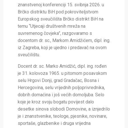
znanstvenoj konferenciji 15. svibnja 2026. u
Brčko distriktu BiH pod pokroviteljstvom
Europskog sveučilišta Brčko distrikt BiH na
temu “Utjecaji društvenih mreža na
suvremenog čovjeka”, razgovaramo s
docentom dr. sc., Markom Amidžićem, dipl. ing.
iz Zagreba, koji je ujedno i predavač na ovom
sveučilištu.
Docent dr. sc. Marko Amidžić, dipl. ing. rođen
je 31. kolovoza 1965. u pitomom posavskom
selu Hrgovi Donji, grad Gradačac, Bosna i
Hercegovina, selu vrijednih poljoprivrednika,
dobrih domaćina i još većih domoljuba. Selo
koje je kroz svoju bogatu povijest dalo
desetke sinova slobodi Domovine, a iznjedrilo
je i znanstvenike, teologe, pjesnike, novinare,
sportaše, glazbenike i druga vrijedna