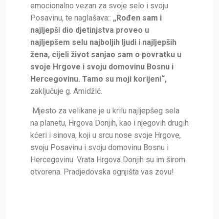
emocionalno vezan za svoje selo i svoju
Posavinu, te naglašava::
„Rođen sam i
najljepši dio djetinjstva proveo u
najljepšem selu najboljih ljudi i najljepših
žena, cijeli život sanjao sam o povratku u
svoje Hrgove i svoju domovinu Bosnu i
Hercegovinu. Tamo su moji korijeni“,
zaključuje g. Amidžić.
Mjesto za velikane je u krilu najljepšeg sela
na planetu, Hrgova Donjih, kao i njegovih drugih
kćeri i sinova, koji u srcu nose svoje Hrgove,
svoju Posavinu i svoju domovinu Bosnu i
Hercegovinu. Vrata Hrgova Donjih su im širom
otvorena. Pradjedovska ognjišta vas zovu!