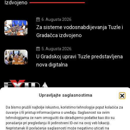
Izdvojeno
6. Augusta 2026.
Za sisteme vodosnabdijevanja Tuzle i
Gradačca izdvojeno
5. Augusta 2026.
U Gradskoj upravi Tuzle predstavljena
nova digitalna
Upravljajte saglasnostima
Mi smo moderni portal zabavnog karaktera koji donosi vijesti i
Da bismo pružili najbolje iskustvo, koristimo tehnologije poput kolačića za
priče iz života, svijeta showbiza, lifestyle-a i popularne kulture.
čuvanje i/ili pristup informacijama o uređaju. Saglasnost sa ovim
tehnologijama će nam omogućiti da obrađujemo podatke kao što su
ponašanje pri pregledanju ili jedinstveni ID-ovi na ovoj veb lokaciji.
Nepristanak ili povlačenje saglasnosti može negativno uticati na