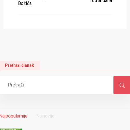
rođendana
Božića
Pretraži članak
Najpopularnije
Najnovije