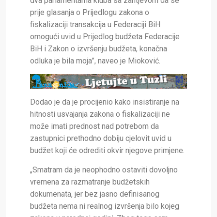
dva parlamentarna kluba sa zahtjevom da se
prije glasanja o Prijedlogu zakona o
fiskalizaciji transakcija u Federaciji BiH
omogući uvid u Prijedlog budžeta Federacije
BiH i Zakon o izvršenju budžeta, konačna
odluka je bila moja”, naveo je Mioković.
Dodao je da je procijenio kako insistiranje na
hitnosti usvajanja zakona o fiskalizaciji ne
može imati prednost nad potrebom da
zastupnici prethodno dobiju cjelovit uvid u
budžet koji će odrediti okvir njegove primjene.
„Smatram da je neophodno ostaviti dovoljno
vremena za razmatranje budžetskih
dokumenata, jer bez jasno definisanog
budžeta nema ni realnog izvršenja bilo kojeg