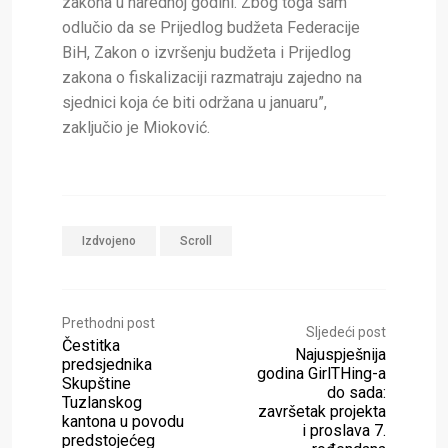
zakona u narednoj godini. Zbog toga sam
odlučio da se Prijedlog budžeta Federacije
BiH, Zakon o izvršenju budžeta i Prijedlog
zakona o fiskalizaciji razmatraju zajedno na
sjednici koja će biti održana u januaru”,
zaključio je Mioković.
Izdvojeno
Scroll
Prethodni post
Sljedeći post
Čestitka
Najuspješnija
predsjednika
godina GirlTHing-a
Skupštine
do sada:
Tuzlanskog
završetak projekta
kantona u povodu
i proslava 7.
predstojećeg