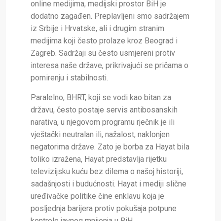
online medijima, medijski prostor BiH je
dodatno zagađen. Preplavljeni smo sadržajem
iz Srbije i Hrvatske, ali i drugim stranim
medijima koji često prolaze kroz Beograd i
Zagreb. Sadržaji su često usmjereni protiv
interesa naše države, prikrivajući se pričama o
pomirenju i stabilnosti.
Paralelno, BHRT, koji se vodi kao bitan za
državu, često postaje servis antibosanskih
narativa, u njegovom programu rječnik je ili
vještački neutralan ili, nažalost, naklonjen
negatorima države. Zato je borba za Hayat bila
toliko izražena, Hayat predstavlja rijetku
televizijsku kuću bez dilema o našoj historiji,
sadašnjosti i budućnosti. Hayat i mediji slične
uređivačke politike čine enklavu koja je
posljednja barijera protiv pokušaja potpune
kontrole javnog mnijenja u BiH.