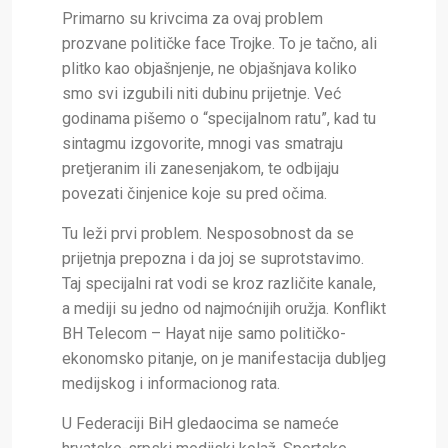
Primarno su krivcima za ovaj problem
prozvane političke face Trojke. To je tačno, ali
plitko kao objašnjenje, ne objašnjava koliko
smo svi izgubili niti dubinu prijetnje. Već
godinama pišemo o “specijalnom ratu”, kad tu
sintagmu izgovorite, mnogi vas smatraju
pretjeranim ili zanesenjakom, te odbijaju
povezati činjenice koje su pred očima.
Tu leži prvi problem. Nesposobnost da se
prijetnja prepozna i da joj se suprotstavimo.
Taj specijalni rat vodi se kroz različite kanale,
a mediji su jedno od najmoćnijih oružja. Konflikt
BH Telecom – Hayat nije samo političko-
ekonomsko pitanje, on je manifestacija dubljeg
medijskog i informacionog rata.
U Federaciji BiH gledaocima se nameće