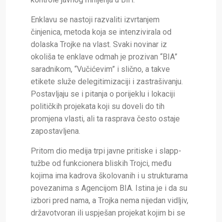
Enklavu se nastoji razvaliti izvrtanjem
činjenica, metoda koja se intenzivirala od
dolaska Trojke na vlast. Svaki novinar iz
okoliša te enklave odmah je prozivan “BIA”
saradnikom, “Vučićevim” i slično, a takve
etikete služe delegitimizaciji i zastrašivanju.
Postavljaju se i pitanja o porijeklu i lokaciji
političkih projekata koji su doveli do tih
promjena vlasti, ali ta rasprava često ostaje
zapostavljena.
Pritom dio medija trpi javne pritiske i slapp-
tužbe od funkcionera bliskih Trojci, među
kojima ima kadrova školovanih i u strukturama
povezanima s Agencijom BIA. Istina je i da su
izbori pred nama, a Trojka nema nijedan vidljiv,
državotvoran ili uspješan projekat kojim bi se