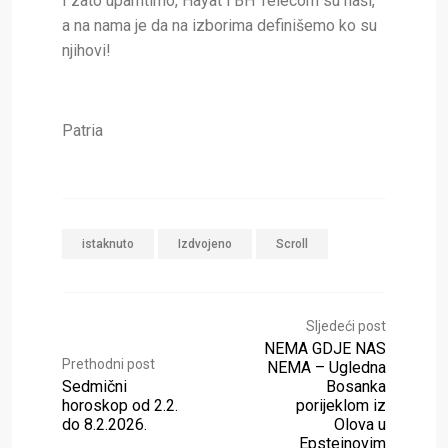
I zato upamtimo, Hayat i BH Telecom su naši,
a na nama je da na izborima definišemo ko su
njihovi!
Patria
istaknuto
Izdvojeno
Scroll
Sljedeći post
NEMA GDJE NAS
Prethodni post
NEMA – Ugledna
Sedmični
Bosanka
horoskop od 2.2.
porijeklom iz
do 8.2.2026.
Olova u
Epsteinovim