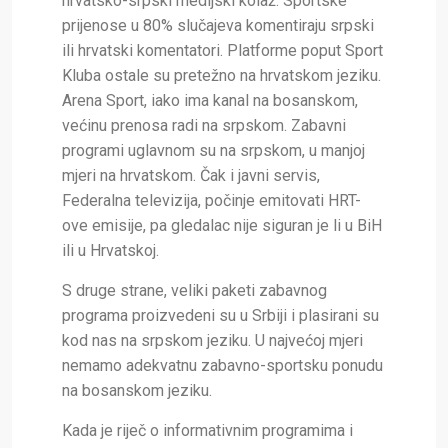
hrvatsko-srpski medijski kolaž. Sportske
prijenose u 80% slučajeva komentiraju srpski
ili hrvatski komentatori. Platforme poput Sport
Kluba ostale su pretežno na hrvatskom jeziku.
Arena Sport, iako ima kanal na bosanskom,
većinu prenosa radi na srpskom. Zabavni
programi uglavnom su na srpskom, u manjoj
mjeri na hrvatskom. Čak i javni servis,
Federalna televizija, počinje emitovati HRT-
ove emisije, pa gledalac nije siguran je li u BiH
ili u Hrvatskoj.
S druge strane, veliki paketi zabavnog
programa proizvedeni su u Srbiji i plasirani su
kod nas na srpskom jeziku. U najvećoj mjeri
nemamo adekvatnu zabavno-sportsku ponudu
na bosanskom jeziku.
Kada je riječ o informativnim programima i