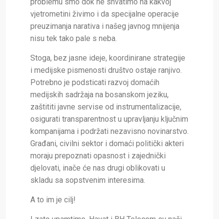
problemu smo dok ne shvatimo na kakvoj
vjetrometini živimo i da specijalne operacije
preuzimanja narativa i našeg javnog mnijenja
nisu tek tako pale s neba.
Stoga, bez jasne ideje, koordinirane strategije
i medijske pismenosti društvo ostaje ranjivo.
Potrebno je podsticati razvoj domaćih
medijskih sadržaja na bosanskom jeziku,
zaštititi javne servise od instrumentalizacije,
osigurati transparentnost u upravljanju ključnim
kompanijama i podržati nezavisno novinarstvo.
Građani, civilni sektor i domaći politički akteri
moraju prepoznati opasnost i zajednički
djelovati, inače će nas drugi oblikovati u
skladu sa sopstvenim interesima.
A to im je cilj!