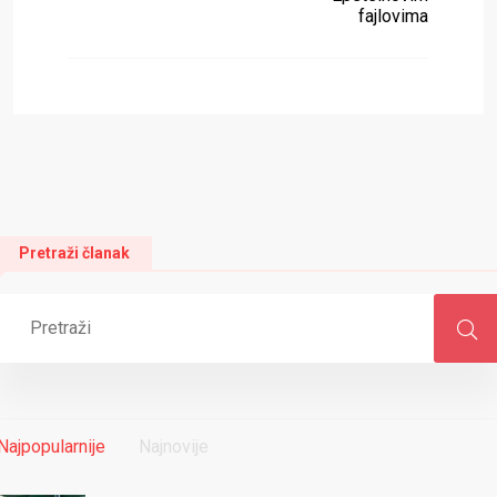
fajlovima
Pretraži članak
Najpopularnije
Najnovije