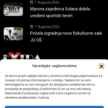
7. Augusta 2026.
Mjesna zajednica Solana dobila
uređeni sportski teren
7. Augusta 2026.
Počela izgradnja nove fiskulturne sale
JU OŠ
Upravljajte saglasnostima
Mi smo moderni portal zabavnog karaktera koji donosi vijesti i
Da bismo pružili najbolje iskustvo, koristimo tehnologije poput kolačića za
priče iz života, svijeta showbiza, lifestyle-a i popularne kulture.
čuvanje i/ili pristup informacijama o uređaju. Saglasnost sa ovim
tehnologijama će nam omogućiti da obrađujemo podatke kao što su
ponašanje pri pregledanju ili jedinstveni ID-ovi na ovoj veb lokaciji.
Nepristanak ili povlačenje saglasnosti može negativno uticati na
određene karakteristike i funkcije.