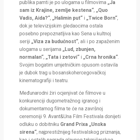
publika pamti je po ulogama u filmovima
„Ja
sam iz Krajine, zemlje kestena“
,
„Quo
Vadis, Aida?“
,
„Halimin put“
i
„Twice Born“
,
dok je televizijskim gledaocima ostala
posebno prepoznatljiva kao Sena u kultnoj
seriji
„Viza za budućnost“
, ali i po zapaženim
ulogama u serijama
„Lud, zbunjen,
normalan“
,
„Tata i zetovi“
i
„Crna hronika“
.
Svojim bogatim umjetničkim opusom ostavila
je dubok trag u bosanskohercegovačkoj
kinematografiji i teatru.
Međunarodni žiri ocjenjivat će filmove u
konkurenciji dugometražnog igranog i
dokumentarnog filma te će na završnoj
ceremoniji 9. Avant&Una Film Festivala donijeti
odluku o dobitniku
Grand Prixa „Unska
sirena“
, najprestižnijeg festivalskog priznanja,
kao i ostalih nagrada glavnog takmičarskog