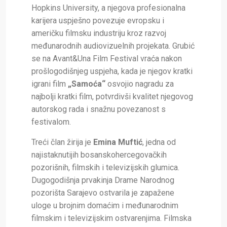
Hopkins University, a njegova profesionalna
karijera uspješno povezuje evropsku i
američku filmsku industriju kroz razvoj
međunarodnih audiovizuelnih projekata. Grubić
se na Avant&Una Film Festival vraća nakon
prošlogodišnjeg uspjeha, kada je njegov kratki
igrani film
„Samoća“
osvojio nagradu za
najbolji kratki film, potvrdivši kvalitet njegovog
autorskog rada i snažnu povezanost s
festivalom.
Treći član žirija je
Emina Muftić
, jedna od
najistaknutijih bosanskohercegovačkih
pozorišnih, filmskih i televizijskih glumica.
Dugogodišnja prvakinja Drame Narodnog
pozorišta Sarajevo ostvarila je zapažene
uloge u brojnim domaćim i međunarodnim
filmskim i televizijskim ostvarenjima. Filmska