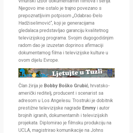
vrhunski izbor dokumentarnih filmova i serija.
Njegovo ime ostalo je trajno povezano s
prepoznatljivim potpisom „Odabrao Đelo
Hadžiselimović“, koji je generacijama
gledalaca predstavljao garanciju kvalitetnog
televizijskog programa. Svojim dugogodišnjim
radom dao je izuzetan doprinos afirmaciji
dokumentarnog filma i televizijske kulture u
ovom dijelu Evrope.
Član žirija je
Bobby Boško Grubić
, hrvatsko-
američki reditelj, producent i scenarist sa
adresom u Los Angelesu. Trostruki je dobitnik
prestižne televizijske nagrade
Emmy
i autor
brojnih igranih, dokumentarnih i televizijskih
projekata. Diplomirao je filmsku produkciju na
UCLA, magistrirao komunikacije na Johns