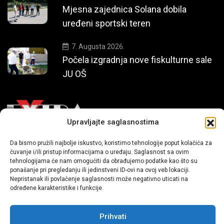
Mjesna zajednica Solana dobila
uređeni sportski teren
7. Augusta 2026.
Počela izgradnja nove fiskulturne sale
JU OŠ
Upravljajte saglasnostima
Da bismo pružili najbolje iskustvo, koristimo tehnologije poput kolačića za
Mi smo moderni portal zabavnog karaktera koji donosi vijesti i
čuvanje i/ili pristup informacijama o uređaju. Saglasnost sa ovim
priče iz života, svijeta showbiza, lifestyle-a i popularne kulture.
tehnologijama će nam omogućiti da obrađujemo podatke kao što su
ponašanje pri pregledanju ili jedinstveni ID-ovi na ovoj veb lokaciji.
Nepristanak ili povlačenje saglasnosti može negativno uticati na
određene karakteristike i funkcije.
Prihvati