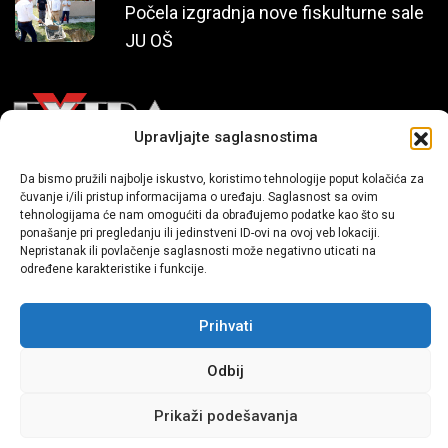
Počela izgradnja nove fiskulturne sale
JU OŠ
Upravljajte saglasnostima
Da bismo pružili najbolje iskustvo, koristimo tehnologije poput kolačića za
Mi smo moderni portal zabavnog karaktera koji donosi vijesti i
čuvanje i/ili pristup informacijama o uređaju. Saglasnost sa ovim
priče iz života, svijeta showbiza, lifestyle-a i popularne kulture.
tehnologijama će nam omogućiti da obrađujemo podatke kao što su
ponašanje pri pregledanju ili jedinstveni ID-ovi na ovoj veb lokaciji.
Nepristanak ili povlačenje saglasnosti može negativno uticati na
određene karakteristike i funkcije.
Prihvati
Odbij
Sva prava zadržana | extra.ba by profm.ba
Prikaži podešavanja
Dev:
www.senidh.com