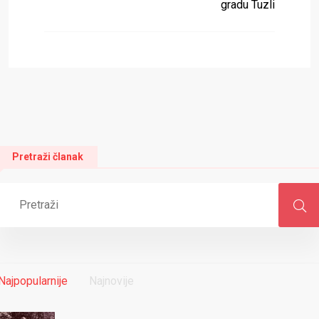
gradu Tuzli
Pretraži članak
Najpopularnije
Najnovije