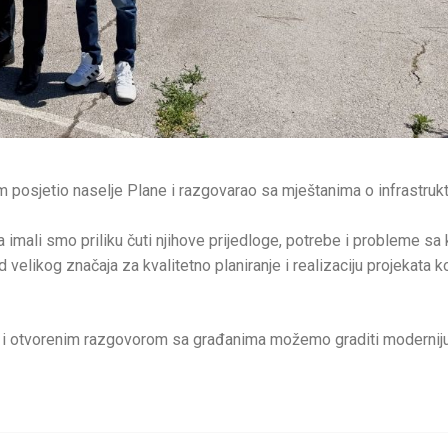
osjetio naselje Plane i razgovarao sa mještanima o infrastruk
mali smo priliku čuti njihove prijedloge, potrebe i probleme sa 
likog značaja za kvalitetno planiranje i realizaciju projekata ko
 i otvorenim razgovorom sa građanima možemo graditi moderniju