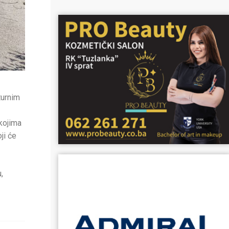
turnim
kojima
ji će
,