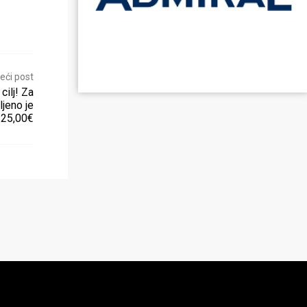
eći post
ilj! Za
jeno je
 25,00€