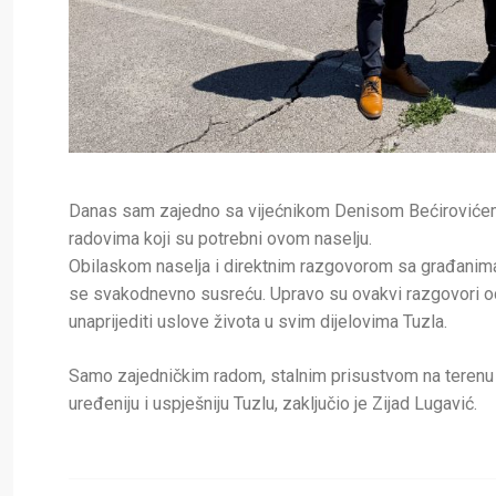
Danas sam zajedno sa vijećnikom Denisom Bećirovićem p
radovima koji su potrebni ovom naselju.
Obilaskom naselja i direktnim razgovorom sa građanima i
se svakodnevno susreću. Upravo su ovakvi razgovori od ve
unaprijediti uslove života u svim dijelovima Tuzla.
Samo zajedničkim radom, stalnim prisustvom na terenu
uređeniju i uspješniju Tuzlu, zaključio je Zijad Lugavić.