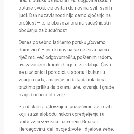
hrabru odluku da Bosna i Hercegovina bude i
ostane svoja, cjelovita i domovina svih svojih
ljudi. Dan nezavisnosti nije samo sjećanje na
prošlost – to je obaveza prema sadašnjosti i
obećanje za budućnost.
Danas posebno ističemo poruku „Čuvamo
domovinu“ – jer domovina se ne čuva samo
riječima, već odgovornošću, poštenim radom,
uvažavanjem drugih i brigom za slabije. Čuva
se u učionici i porodici, u sportu i kulturi, u
znanju i radu, a najviše onda kada mladima
pružimo priliku da ostanu, uče, stvaraju i grade
svoju budućnost ovdje.
S dubokim poštovanjem prisjećamo se i svih
koji su za slobodu, nakon opredjeljenja i u
borbi za nezavisnu i suverenu Bosnu i
Hercegovinu, dali svoje živote i dijelove sebe.