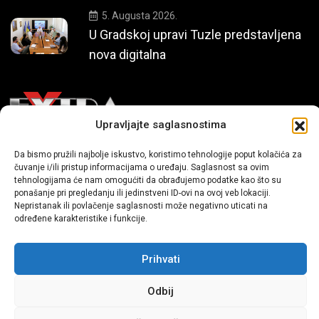
5. Augusta 2026.
U Gradskoj upravi Tuzle predstavljena
nova digitalna
Upravljajte saglasnostima
Mi smo moderni portal zabavnog karaktera koji donosi vijesti i
Da bismo pružili najbolje iskustvo, koristimo tehnologije poput kolačića za
čuvanje i/ili pristup informacijama o uređaju. Saglasnost sa ovim
priče iz života, svijeta showbiza, lifestyle-a i popularne kulture.
tehnologijama će nam omogućiti da obrađujemo podatke kao što su
ponašanje pri pregledanju ili jedinstveni ID-ovi na ovoj veb lokaciji.
Nepristanak ili povlačenje saglasnosti može negativno uticati na
određene karakteristike i funkcije.
Prihvati
Sva prava zadržana | extra.ba by profm.ba
Odbij