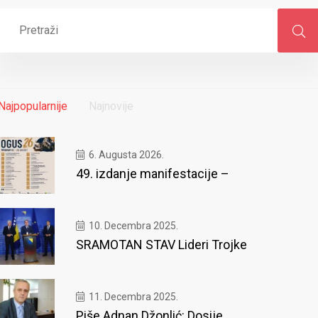
Najpopularnije
Najnovije
6. Augusta 2026.
49. izdanje manifestacije –
10. Decembra 2025.
SRAMOTAN STAV Lideri Trojke
11. Decembra 2025.
Piše Adnan Džonlić: Dosije