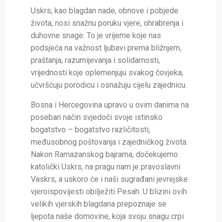
Uskrs, kao blagdan nade, obnove i pobjede
života, nosi snažnu poruku vjere, ohrabrenja i
duhovne snage. To je vrijeme koje nas
podsjeća na važnost ljubavi prema bližnjem,
praštanja, razumijevanja i solidarnosti,
vrijednosti koje oplemenjuju svakog čovjeka,
učvršćuju porodicu i osnažuju cijelu zajednicu.
Bosna i Hercegovina upravo u ovim danima na
poseban način svjedoči svoje istinsko
bogatstvo – bogatstvo različitosti,
međusobnog poštovanja i zajedničkog života.
Nakon Ramazanskog bajrama, dočekujemo
katolički Uskrs, na pragu nam je pravoslavni
Vaskrs, a uskoro će i naši sugrađani jevrejske
vjeroispovijesti obilježiti Pesah. U blizini ovih
velikih vjerskih blagdana prepoznaje se
ljepota naše domovine, koja svoju snagu crpi