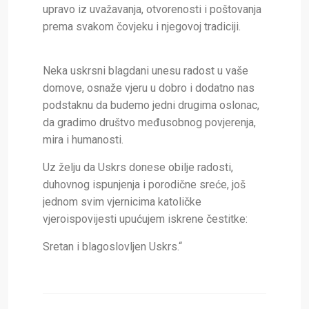
upravo iz uvažavanja, otvorenosti i poštovanja
prema svakom čovjeku i njegovoj t
radiciji.
Neka uskrsni blagdani unesu radost u vaše
domove, osnaže vjeru u dobro i dodatno nas
podstaknu da budemo jedni drugima oslonac,
da gradimo društvo međusobnog povjerenja,
mira i humanosti.
Uz želju da Uskrs donese obilje radosti,
duhovnog ispunjenja i porodične sreće, još
jednom svim vjernicima katoličke
vjeroispovijesti upućujem iskrene čestitke:
Sretan i blagoslovljen Uskrs.“