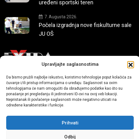
uređeni sportski teren
7. Augusta 2026.
Počela izgradnja nove fiskulturne sale
JU OŠ
Upravljajte saglasnostima
Mi smo moderni portal zabavnog karaktera koji donosi vijesti i
Da bismo pružili najbolje iskustvo, koristimo tehnologije poput kolačića za
čuvanje i/ili pristup informacijama o uređaju. Saglasnost sa ovim
priče iz života, svijeta showbiza, lifestyle-a i popularne kulture.
tehnologijama će nam omogućiti da obrađujemo podatke kao što su
ponašanje pri pregledanju ili jedinstveni ID-ovi na ovoj veb lokaciji.
Nepristanak ili povlačenje saglasnosti može negativno uticati na
određene karakteristike i funkcije.
Prihvati
Sva prava zadržana | extra.ba by profm.ba
Odbij