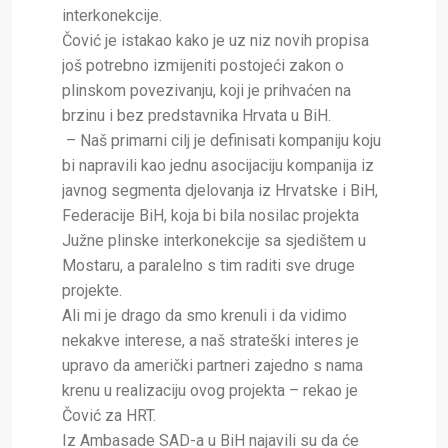
interkonekcije.
Čović je istakao kako je uz niz novih propisa
još potrebno izmijeniti postojeći zakon o
plinskom povezivanju, koji je prihvaćen na
brzinu i bez predstavnika Hrvata u BiH.
– Naš primarni cilj je definisati kompaniju koju
bi napravili kao jednu asocijaciju kompanija iz
javnog segmenta djelovanja iz Hrvatske i BiH,
Federacije BiH, koja bi bila nosilac projekta
Južne plinske interkonekcije sa sjedištem u
Mostaru, a paralelno s tim raditi sve druge
projekte.
Ali mi je drago da smo krenuli i da vidimo
nekakve interese, a naš strateški interes je
upravo da američki partneri zajedno s nama
krenu u realizaciju ovog projekta – rekao je
Čović za HRT.
Iz Ambasade SAD-a u BiH najavili su da će