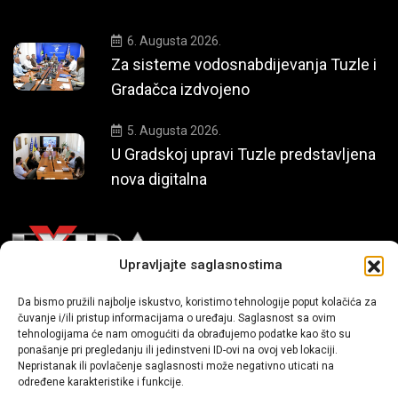
6. Augusta 2026.
Za sisteme vodosnabdijevanja Tuzle i
Gradačca izdvojeno
5. Augusta 2026.
U Gradskoj upravi Tuzle predstavljena
nova digitalna
Upravljajte saglasnostima
Da bismo pružili najbolje iskustvo, koristimo tehnologije poput kolačića za
Mi smo moderni portal zabavnog karaktera koji donosi vijesti i
čuvanje i/ili pristup informacijama o uređaju. Saglasnost sa ovim
priče iz života, svijeta showbiza, lifestyle-a i popularne kulture.
tehnologijama će nam omogućiti da obrađujemo podatke kao što su
ponašanje pri pregledanju ili jedinstveni ID-ovi na ovoj veb lokaciji.
Nepristanak ili povlačenje saglasnosti može negativno uticati na
određene karakteristike i funkcije.