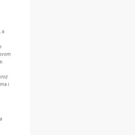
, a
e
 svom
e.
kroz
ama i
a