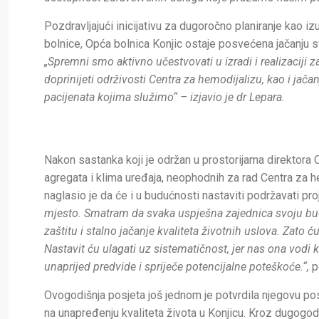
Pozdravljajući inicijativu za dugoročno planiranje kao i
bolnice, Opća bolnica Konjic ostaje posvećena jačanju s
„Spremni smo aktivno učestvovati u izradi i realizaciji 
doprinijeti održivosti Centra za hemodijalizu, kao i jač
pacijenata kojima služimo“ – izjavio je dr Lepara.
Nakon sastanka koji je održan u prostorijama direktora 
agregata i klima uređaja, neophodnih za rad Centra za h
naglasio je da će i u budućnosti nastaviti podržavati pro
mjesto. Smatram da svaka uspješna zajednica svoju bud
zaštitu i stalno jačanje kvaliteta životnih uslova. Zato 
Nastavit ću ulagati uz sistematičnost, jer nas ona vodi
unaprijed predvide i spriječe potencijalne poteškoće.“,
p
Ovogodišnja posjeta još jednom je potvrdila njegovu po
na unapređenju kvaliteta života u Konjicu. Kroz dugogodi