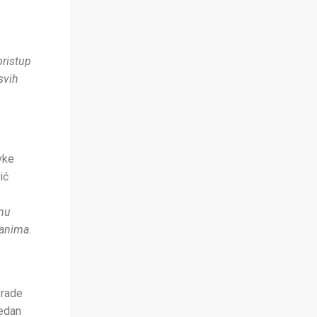
pristup
svih
vke
ić
enu
đanima.
 rade
jedan