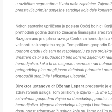
u različitim segmentima života naše zajednice. Zajednič
predstavlja primjer uspješne saradnje koja daje konkret
Nakon sastanka upriličena je posjeta Općoj bolnici Konji
prethodnih godina donirao značajna finansijska sredstva
Razgovarano je o planu razvoja Centra za hemodijalizu 
važnosti za kompletnu regiju. Tom prilikom gospodin Rajić
rodnom gradu i da sam na raspolaganju za sve projekte 
Smatram da bi u budućnosti bilo korisno zajednički radi
hemodijalizu, kako bi se osigurao nesmetan rad bolnice
petogodišnji plan mogli jasno definisati prioritete i po
omogućili stabilnije i efikasnije ulaganje.
“
Direktor ustanove dr Dženan Lepara
predstavio je e
zdravstvenih usluga. Tom prilikom je izjavio – „
U ime Op
zahvalnost gospodinu Rajiću na dosadašnjoj podršci i
hemodijalizu. Njegova dosadašnja ulaganja i kontinuira
dostupnost zdravstvenih usluga koje pružamo našim pa