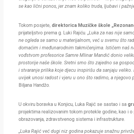
se kao lični ponos, jer znam koliko truda, ljubavi i pažn
Tokom posjete,
direktorica Muzičke škole „Rezonanc
prijateljstvo prema g. Luki Rajiću. „
Luka za nas nije samo 
ne ogleda se samo u materijalnom, već u svemu što radi
domaćim i međunarodnim takmičenjima. Ističem naš najml
vođstvom profesorice Samre Mlinar Mandić donio veliki 
prostorije naše škole. Sretni smo što zajedno sa gosp
i stvaranje prilika koje djecu inspirišu da sanjaju veli
uvijek unosi radost i vjeru u ono što radimo, a njegovo 
Biljana Handžo.
U okviru boravka u Konjicu, Luka Rajić se sastao i sa
gr
projektima realizovanim tokom protekle godine, kao i 
obrazovanja, zdravstvenog sistema i infrastrukture.
„Luka Rajić već dugi niz godina pokazuje snažnu privrž