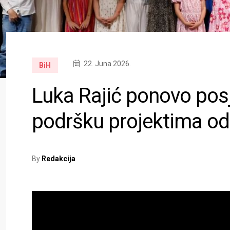
22. Juna 2026.
BiH
Luka Rajić ponovo posj
podršku projektima od
By
Redakcija