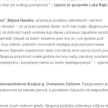
je stoji iza svakog postignuća.“
– izjavio je gospodin Luka Rajić
a“, Biljana Handžo
, izrazila je posebnu zahvalnost i iskreno
donator – on je pravi prijatelj škole i svih nas ovdje. Njegova p
 za dobrobit naših učenika koji danas ostvaruju zapažene rezult
ađi Odsjek za balet i kreativni ples koji je i ove godine pod
broj zlatnih, srebrnih i brončanih medalja, koje ponosno krase
odinom Rajićem svjedočimo rastu ove škole, kroz razvoj novih pr
ko. Njegova prisutnost svake godine na ovoj našoj završnoj svečano
prijateljstvo i povjerenje nama su nešto najdragocjenije.
“ – izjavil
adonačelnikom Konjica g. Osmanom Ćatićem
. Razgovarano je
o planovima za naredni period, s posebnim fokusom na unapređen
enost svom rodnom gradu. Njegova podrška ostavila je vidljive re