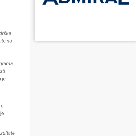
.
odrška
ate na
ograma
sti
a je
 o
je
zultate