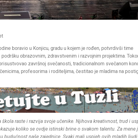
et
odine boravio u Konjicu, gradu u kojem je rođen, potvrdivši time
podršku obrazovnim, zdravstvenim i razvojnim projektima. Tok
i prisustvovao završnoj svečanosti, tradicionalnom svečanom kon
nicima, profesorima i roditeljima, čestitao je mladima na posti
ola raste i razvija svoje učenike. Njihova kreativnost, trud i us
azuje koliko se ovdje istinski brine o svakom talentu. Za mene 
 u budućnost naše zajednice. Svaki mali uspjeh ovih mladih ljudi