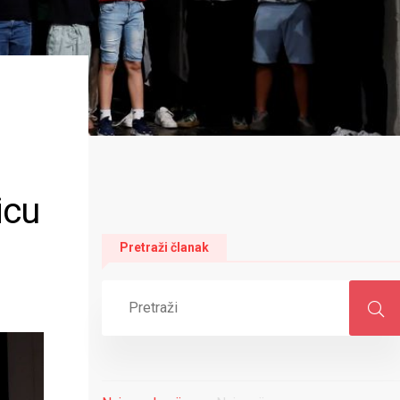
icu
Pretraži članak