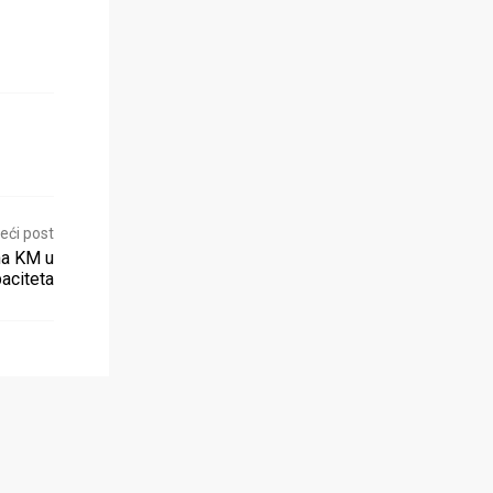
eći post
ona KM u
paciteta