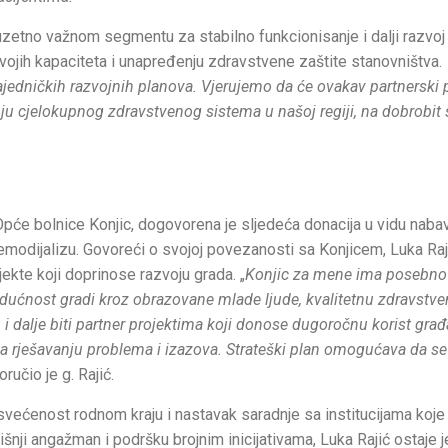
zuzetno važnom segmentu za stabilno funkcionisanje i dalji razvoj
vojih kapaciteta i unapređenju zdravstvene zaštite stanovništva.
zajedničkih razvojnih planova. Vjerujemo da će ovakav partnerski 
anju cjelokupnog zdravstvenog sistema u našoj regiji, na dobrobit 
Opće bolnice Konjic,
dogovorena je sljedeća donacija u vidu naba
emodijalizu. Govoreći o svojoj povezanosti sa Konjicem, Luka Raj
jekte koji doprinose razvoju grada. „
Konjic za mene ima posebno
ućnost gradi kroz obrazovane mlade ljude, kvalitetnu zdravstv
ću i dalje biti partner projektima koji donose dugoročnu korist gra
 ka rješavanju problema i izazova. Strateški plan omogućava da se
oručio je g. Rajić.
svećenost rodnom kraju i nastavak saradnje sa institucijama koje
šnji angažman i podršku brojnim inicijativama, Luka Rajić ostaje 