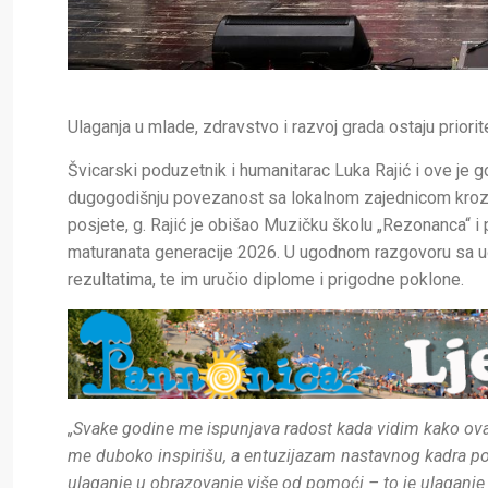
Ulaganja u mlade, zdravstvo i razvoj grada ostaju priorit
Švicarski poduzetnik i humanitarac Luka Rajić i ove je g
dugogodišnju povezanost sa lokalnom zajednicom kroz 
posjete, g. Rajić je obišao Muzičku školu „Rezonanca“ 
maturanata generacije 2026. U ugodnom razgovoru sa uče
rezultatima, te im uručio diplome i prigodne poklone.
„Svake godine me ispunjava radost kada vidim kako ova šk
me duboko inspirišu, a entuzijazam nastavnog kadra pok
ulaganje u obrazovanje više od pomoći – to je ulaganje