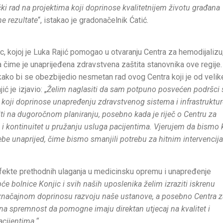
ki rad na projektima koji doprinose kvalitetnijem životu građana
ne rezultate
“, istakao je gradonačelnik Ćatić.
c, kojoj je Luka Rajić pomogao u otvaranju Centra za hemodijalizu
 čime je unaprijeđena zdravstvena zaštita stanovnika ove regije.
kako bi se obezbijedio nesmetan rad ovog Centra koji je od velik
 je izjavio: „
Želim naglasiti da sam potpuno posvećen podršci
koji doprinose unapređenju zdravstvenog sistema i infrastruktur
ti na dugoročnom planiranju, posebno kada je riječ o Centru za
 i kontinuitet u pružanju usluga pacijentima. Vjerujem da bismo 
trebe unaprijed, čime bismo smanjili potrebu za hitnim intervencij
fekte prethodnih ulaganja u medicinsku opremu i unapređenje
će bolnice Konjic i svih naših uposlenika želim izraziti iskrenu
 značajnom doprinosu razvoju naše ustanove, a posebno Centra z
na spremnost da pomogne imaju direktan utjecaj na kvalitet i
cijentima.“