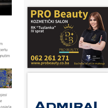
om
certu
gnutim
pjesi
je
 osjeća