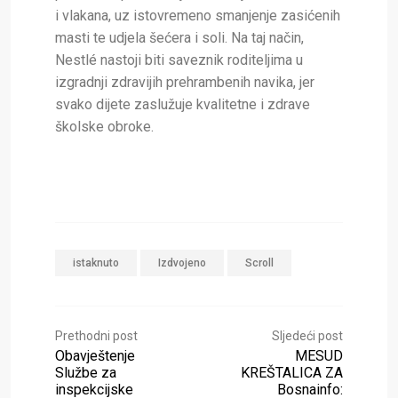
i vlakana, uz istovremeno smanjenje zasićenih
masti te udjela šećera i soli. Na taj način,
Nestlé nastoji biti saveznik roditeljima u
izgradnji zdravijih prehrambenih navika, jer
svako dijete zaslužuje kvalitetne i zdrave
školske obroke.
istaknuto
Izdvojeno
Scroll
Prethodni post
Sljedeći post
Obavještenje
MESUD
Službe za
KREŠTALICA ZA
inspekcijske
Bosnainfo: