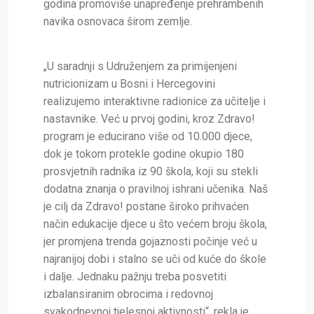
godina promoviše unapređenje prehrambenih
navika osnovaca širom zemlje.
„U saradnji s Udruženjem za primijenjeni
nutricionizam u Bosni i Hercegovini
realizujemo interaktivne radionice za učitelje i
nastavnike. Već u prvoj godini, kroz Zdravo!
program je educirano više od 10.000 djece,
dok je tokom protekle godine okupio 180
prosvjetnih radnika iz 90 škola, koji su stekli
dodatna znanja o pravilnoj ishrani učenika. Naš
je cilj da Zdravo! postane široko prihvaćen
način edukacije djece u što većem broju škola,
jer promjena trenda gojaznosti počinje već u
najranijoj dobi i stalno se uči od kuće do škole
i dalje. Jednaku pažnju treba posvetiti
izbalansiranim obrocima i redovnoj
svakodnevnoj tjelesnoj aktivnosti“, rekla je