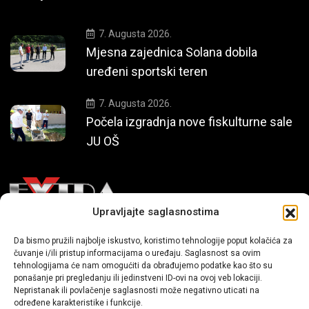
7. Augusta 2026.
Mjesna zajednica Solana dobila
uređeni sportski teren
7. Augusta 2026.
Počela izgradnja nove fiskulturne sale
JU OŠ
Upravljajte saglasnostima
Mi smo moderni portal zabavnog karaktera koji donosi vijesti i
Da bismo pružili najbolje iskustvo, koristimo tehnologije poput kolačića za
čuvanje i/ili pristup informacijama o uređaju. Saglasnost sa ovim
priče iz života, svijeta showbiza, lifestyle-a i popularne kulture.
tehnologijama će nam omogućiti da obrađujemo podatke kao što su
ponašanje pri pregledanju ili jedinstveni ID-ovi na ovoj veb lokaciji.
Nepristanak ili povlačenje saglasnosti može negativno uticati na
određene karakteristike i funkcije.