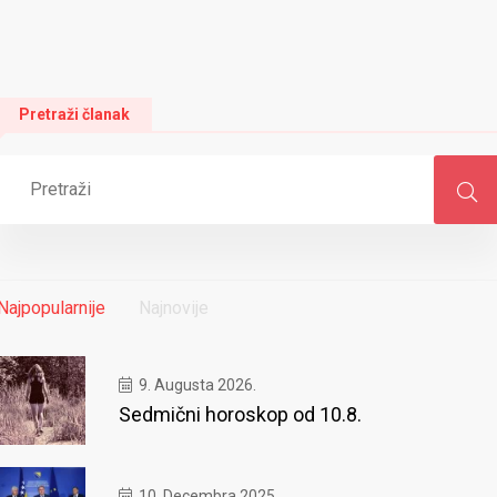
Pretraži članak
Najpopularnije
Najnovije
9. Augusta 2026.
Sedmični horoskop od 10.8.
10. Decembra 2025.