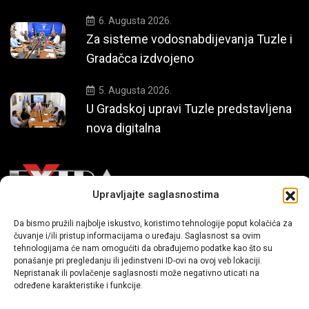
6. Augusta 2026.
Za sisteme vodosnabdijevanja Tuzle i
Gradačca izdvojeno
5. Augusta 2026.
U Gradskoj upravi Tuzle predstavljena
nova digitalna
Upravljajte saglasnostima
Da bismo pružili najbolje iskustvo, koristimo tehnologije poput kolačića za
Mi smo moderni portal zabavnog karaktera koji donosi vijesti i
čuvanje i/ili pristup informacijama o uređaju. Saglasnost sa ovim
priče iz života, svijeta showbiza, lifestyle-a i popularne kulture.
tehnologijama će nam omogućiti da obrađujemo podatke kao što su
ponašanje pri pregledanju ili jedinstveni ID-ovi na ovoj veb lokaciji.
Nepristanak ili povlačenje saglasnosti može negativno uticati na
određene karakteristike i funkcije.