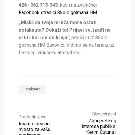
426
i
062 713-343
, kao i na zvaničnoj
Facebook stranici Škole golmana HM
„Misliš da tvoja mreža mora ostati
netaknuta? Dokaži to! Prijavi se, izađi na
crtu i bori se do kraja“
, poručuju iz Škole
golmana HM Banovići. Vidimo se na terenu uz
fer-plej i vrhunsku atmosferu!
istaknuto
Sljedeći post
Prethodni post
Zbog velikog
Imamo idealno
interesa publike:
mjesto za vašu
Kerim Čutuna i