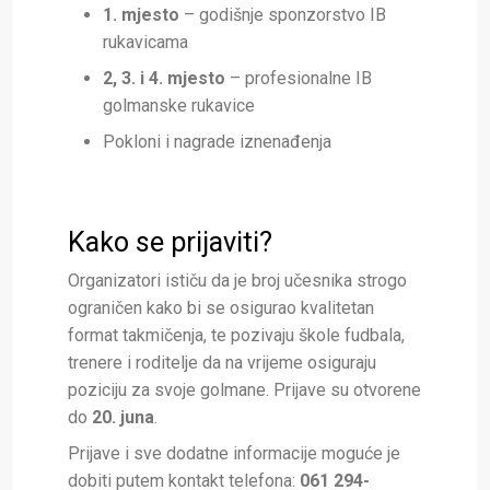
1. mjesto
– godišnje sponzorstvo IB
rukavicama
2, 3. i 4. mjesto
– profesionalne IB
golmanske rukavice
Pokloni i nagrade iznenađenja
Kako se prijaviti?
Organizatori ističu da je broj učesnika strogo
ograničen kako bi se osigurao kvalitetan
format takmičenja, te pozivaju škole fudbala,
trenere i roditelje da na vrijeme osiguraju
poziciju za svoje golmane. Prijave su otvorene
do
20. juna
.
Prijave i sve dodatne informacije moguće je
dobiti putem kontakt telefona:
061 294-