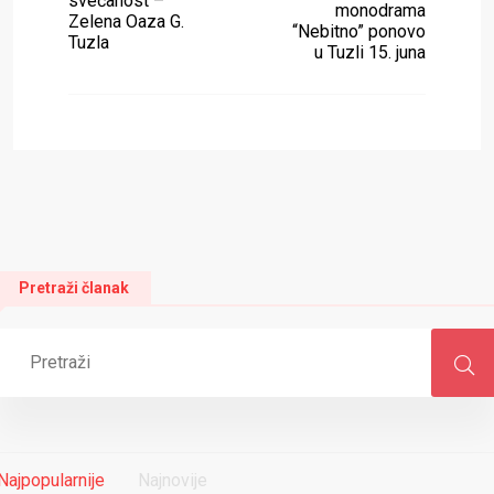
svečanost –
monodrama
Zelena Oaza G.
“Nebitno” ponovo
Tuzla
u Tuzli 15. juna
Pretraži članak
Najpopularnije
Najnovije