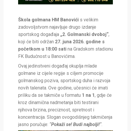
Škola golmana HM Banovići
s velikim
zadovoljstvom najavljuje drugo izdanje
sportskog događaja
„2. Golmanski dvoboj“
,
koji će biti održan
27. juna 2026. godine s
početkom u 18:00 sati
na Gradskom stadionu
FK Budućnost u Banovićima.
Ovaj jedinstveni događaj okuplja mlade
golmane iz cijele regije s ciljem promocije
golmanskog poziva, sportskog duha i razvoja
novih talenata. Ove godine, učesnici će imati
priliku da se takmiče u formatu
1 na 1
, gdje će
kroz dinamična nadmetanja biti testirani
njihova brzina, preciznost, spretnost i
koncentracija. Slogan ovogodišnjeg takmičenja
jasno poručuje:
“
Pokaži se! Budi najbolji!
“
.