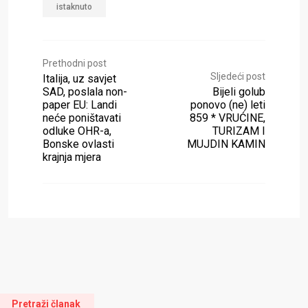
istaknuto
Prethodni post
Sljedeći post
Italija, uz savjet
SAD, poslala non-
Bijeli golub
paper EU: Landi
ponovo (ne) leti
neće poništavati
859 * VRUĆINE,
odluke OHR-a,
TURIZAM I
Bonske ovlasti
MUJDIN KAMIN
krajnja mjera
Pretraži članak