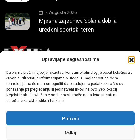
7. Augusta 2026.
Mjesna zajednica Solana dobila
uređeni sportski teren
Upravljajte saglasnostima
Da bismo pružili najbolje iskustvo, koristimo tehnologije poput kolačića za
Mi smo moderni portal zabavnog karaktera koji donosi vijesti i
čuvanje i/ili pristup informacijama o uređaju. Saglasnost sa ovim
priče iz života, svijeta showbiza, lifestyle-a i popularne kulture.
tehnologijama će nam omogućiti da obrađujemo podatke kao što su
ponašanje pri pregledanju ili jedinstveni ID-ovi na ovoj veb lokaciji.
Nepristanak ili povlačenje saglasnosti može negativno uticati na
određene karakteristike i funkcije.
Prihvati
Odbij
Sva prava zadržana | extra.ba by profm.ba