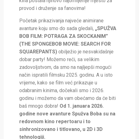
kina postala njihovo najomiljenije mjesto za
provod i druženje sa fanovima!
Početak prikazivanja najveće animirane
avanture koju smo do sada gledali,
„SPUŽVA
BOB FILM: POTRAGA ZA SKOCKANIM”
(THE SPONGEBOB MOVIE: SEARCH FOR
SQUAREPANTS)
obilježio je nesvakidašnje
dobar party! Možemo reći, sa velikim
zadovoljstvom, da smo na najljepši mogući
način ispratili filmsku 2025. godinu. A u isto
vrijeme, kako se film već prikazuje u
odabranim kinima, dočekali smo i 2026.
godinu i možemo da vam obećamo da će biti
baš mnogo dobra!
Od 1. januara 2026.
godine nove avanture Spužva Boba su na
redovnom kino repertoaru i to
sinhronizovano i titlovano, u 2D i 3D
tehnologiji.