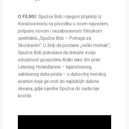
O FILMU:
Spužva Bob i njegovi prijatelji iz
Koralova kreću na plovidbu u svom najvećem,
potpuno novom i nezaboravnom filmskom
spektaklu „Spužva Bob – Potraga za
Skockanim”. U želji da postane „veliki momak”,
Spužva Bob pokušava da dokaže svoju
odvažnost gospodinu Krabi tako što prati
Letećeg Holanđanina – tajanstvenog,
sablasnog duha pirata – u duhovitoj morskoj
avanturi koja ga vodi do najdubljih dubina
okeana, gdje nijedna Spužva do sada nije
kročila.