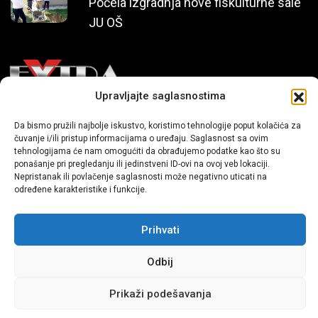
Počela izgradnja nove fiskulturne sale
JU OŠ
Upravljajte saglasnostima
Mi smo moderni portal zabavnog karaktera koji donosi vijesti i
Da bismo pružili najbolje iskustvo, koristimo tehnologije poput kolačića za
čuvanje i/ili pristup informacijama o uređaju. Saglasnost sa ovim
priče iz života, svijeta showbiza, lifestyle-a i popularne kulture.
tehnologijama će nam omogućiti da obrađujemo podatke kao što su
ponašanje pri pregledanju ili jedinstveni ID-ovi na ovoj veb lokaciji.
Nepristanak ili povlačenje saglasnosti može negativno uticati na
određene karakteristike i funkcije.
Prihvati
Sva prava zadržana | extra.ba by profm.ba
Odbij
Dev:
www.senidh.com
Prikaži podešavanja