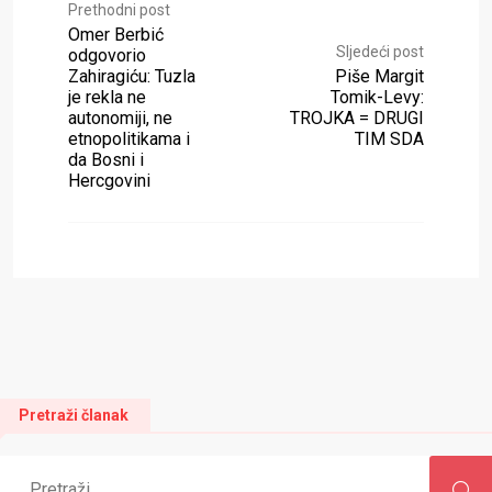
Prethodni post
Omer Berbić
Sljedeći post
odgovorio
Zahiragiću: Tuzla
Piše Margit
je rekla ne
Tomik-Levy:
autonomiji, ne
TROJKA = DRUGI
etnopolitikama i
TIM SDA
da Bosni i
Hercgovini
Pretraži članak