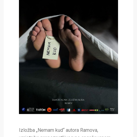
Izložba „Nemam kud“ autora Ramova,