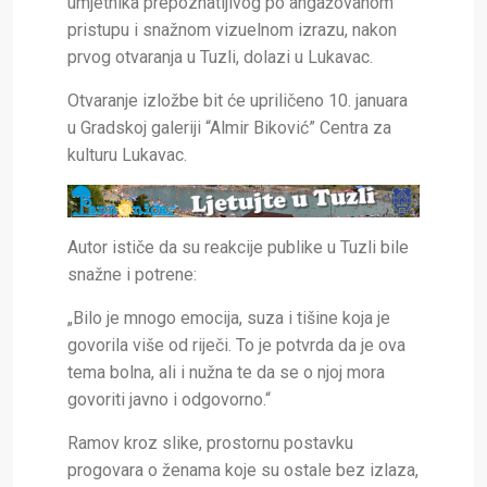
umjetnika prepoznatljivog po angažovanom
pristupu i snažnom vizuelnom izrazu, nakon
prvog otvaranja u Tuzli, dolazi u Lukavac.
Otvaranje izložbe bit će upriličeno 10. januara
u Gradskoj galeriji “Almir Biković” Centra za
kulturu Lukavac.
Autor ističe da su reakcije publike u Tuzli bile
snažne i potrene:
„Bilo je mnogo emocija, suza i tišine koja je
govorila više od riječi. To je potvrda da je ova
tema bolna, ali i nužna te da se o njoj mora
govoriti javno i odgovorno.“
Ramov kroz slike, prostornu postavku
progovara o ženama koje su ostale bez izlaza,