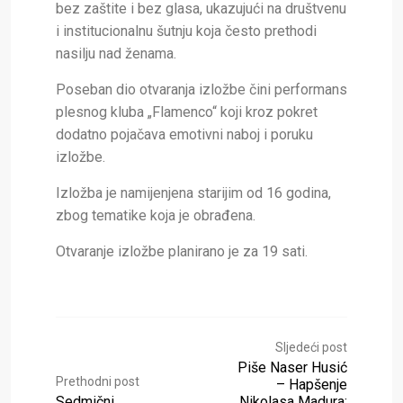
bez zaštite i bez glasa, ukazujući na društvenu
i institucionalnu šutnju koja često prethodi
nasilju nad ženama.
Poseban dio otvaranja izložbe čini performans
plesnog kluba „Flamenco“ koji kroz pokret
dodatno pojačava emotivni naboj i poruku
izložbe.
Izložba je namijenjena starijim od 16 godina,
zbog tematike koja je obrađena.
Otvaranje izložbe planirano je za 19 sati.
Sljedeći post
Piše Naser Husić
Prethodni post
– Hapšenje
Sedmični
Nikolasa Madura: