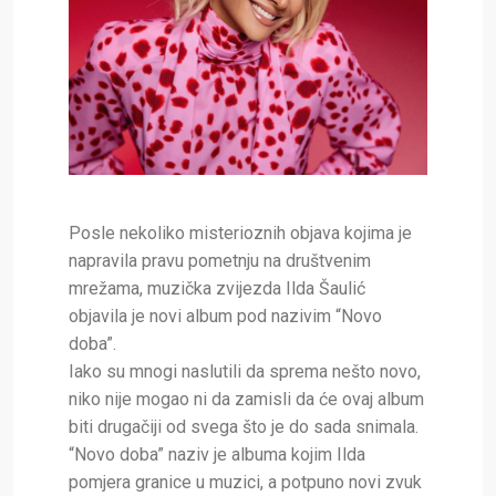
Posle nekoliko misterioznih objava kojima je
napravila pravu pometnju na društvenim
mrežama, muzička zvijezda Ilda Šaulić
objavila je novi album pod nazivim “Novo
doba”.
Iako su mnogi naslutili da sprema nešto novo,
niko nije mogao ni da zamisli da će ovaj album
biti drugačiji od svega što je do sada snimala.
“Novo doba” naziv je albuma kojim Ilda
pomjera granice u muzici, a potpuno novi zvuk