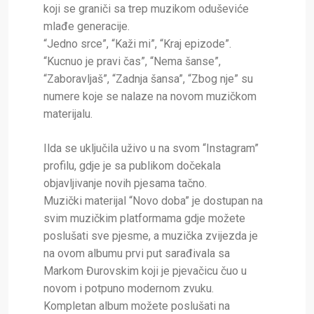
koji se graniči sa trep muzikom oduševiće
mlađe generacije.
“Jedno srce”, “Kaži mi”, “Kraj epizode”.
“Kucnuo je pravi čas”, “Nema šanse”,
“Zaboravljaš”, “Zadnja šansa”, “Zbog nje” su
numere koje se nalaze na novom muzičkom
materijalu.
Ilda se uključila uživo u na svom “Instagram”
profilu, gdje je sa publikom dočekala
objavljivanje novih pjesama tačno.
Muzički materijal “Novo doba” je dostupan na
svim muzičkim platformama gdje možete
poslušati sve pjesme, a muzička zvijezda je
na ovom albumu prvi put sarađivala sa
Markom Đurovskim koji je pjevačicu čuo u
novom i potpuno modernom zvuku.
Kompletan album možete poslušati na