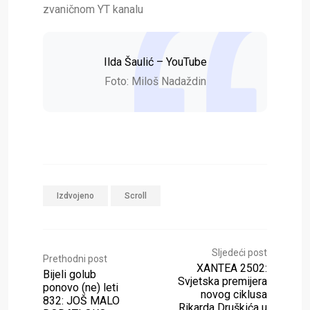
zvaničnom YT kanalu
Ilda Šaulić – YouTube
Foto: Miloš Nadaždin
Izdvojeno
Scroll
Sljedeći post
Prethodni post
XANTEA 2502:
Bijeli golub
Svjetska premijera
ponovo (ne) leti
novog ciklusa
832: JOŠ MALO
Rikarda Druškića u