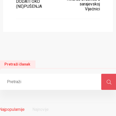
DODATI OKO
sarajevskoj
(NE)PUŠENJA
Vijećnici
Pretraži članak
Najpopularnije
Najnovije