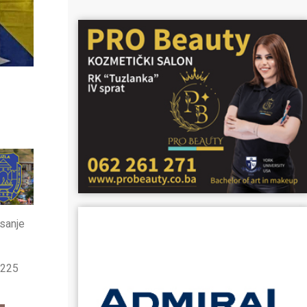
isanje
 225