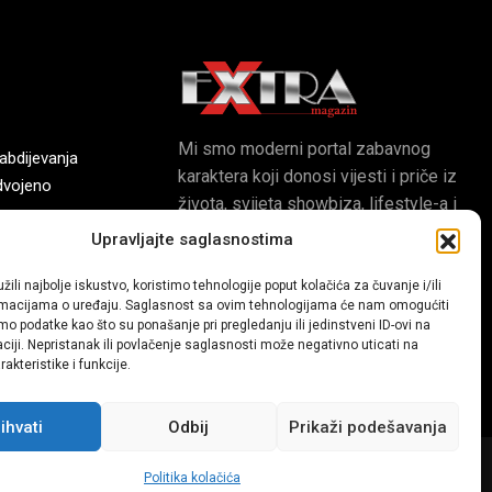
Mi smo moderni portal zabavnog
bdijevanja
karaktera koji donosi vijesti i priče iz
dvojeno
života, svijeta showbiza, lifestyle-a i
popularne kulture.
Upravljajte saglasnostima
uzle
žili najbolje iskustvo, koristimo tehnologije poput kolačića za čuvanje i/ili
digitalna
ormacijama o uređaju. Saglasnost sa ovim tehnologijama će nam omogućiti
o podatke kao što su ponašanje pri pregledanju ili jedinstveni ID-ovi na
aciji. Nepristanak ili povlačenje saglasnosti može negativno uticati na
akteristike i funkcije.
ihvati
Odbij
Prikaži podešavanja
Dev:
www.senidh.com
Politika kolačića