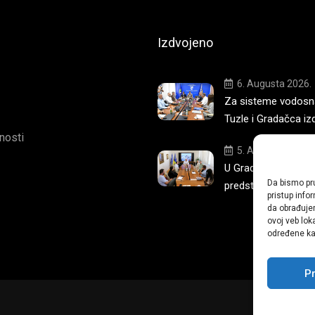
Izdvojeno
6. Augusta 2026.
Za sisteme vodosna
Tuzle i Gradačca iz
tnosti
5. Augusta 2026.
U Gradskoj upravi T
Da bismo pru
predstavljena nova 
pristup inf
da obrađujem
ovoj veb lok
određene kar
Pr