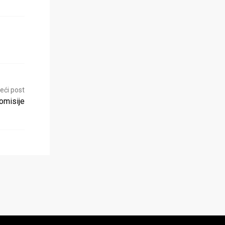
eći post
omisije