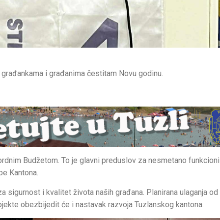
m građankama i građanima čestitam Novu godinu.
kordnim Budžetom. To je glavni preduslov za nesmetano funkcion
žbe Kantona.
 sigurnost i kvalitet života naših građana. Planirana ulaganja od
projekte obezbijedit će i nastavak razvoja Tuzlanskog kantona.