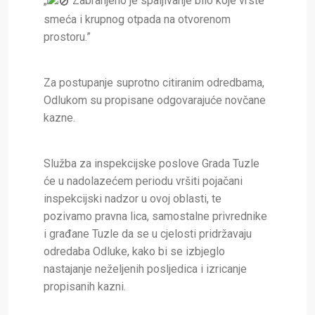
„
Zabranjeno je spaljivanje bilo koje vrste
smeća i krupnog otpada na otvorenom
prostoru.”
Za postupanje suprotno citiranim odredbama,
Odlukom su propisane odgovarajuće novčane
kazne.
Služba za inspekcijske poslove Grada Tuzle
će u nadolazećem periodu vršiti pojačani
inspekcijski nadzor u ovoj oblasti, te
pozivamo pravna lica, samostalne privrednike
i građane Tuzle da se u cjelosti pridržavaju
odredaba Odluke, kako bi se izbjeglo
nastajanje neželjenih posljedica i izricanje
propisanih kazni.