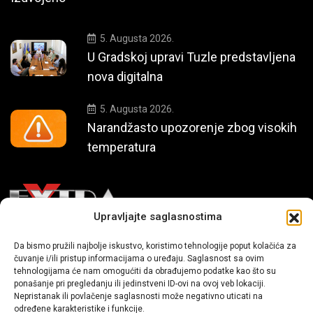
5. Augusta 2026.
U Gradskoj upravi Tuzle predstavljena
nova digitalna
5. Augusta 2026.
Narandžasto upozorenje zbog visokih
temperatura
Upravljajte saglasnostima
Mi smo moderni portal zabavnog karaktera koji donosi vijesti i
Da bismo pružili najbolje iskustvo, koristimo tehnologije poput kolačića za
čuvanje i/ili pristup informacijama o uređaju. Saglasnost sa ovim
priče iz života, svijeta showbiza, lifestyle-a i popularne kulture.
tehnologijama će nam omogućiti da obrađujemo podatke kao što su
ponašanje pri pregledanju ili jedinstveni ID-ovi na ovoj veb lokaciji.
Nepristanak ili povlačenje saglasnosti može negativno uticati na
određene karakteristike i funkcije.