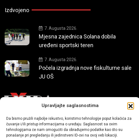
Izdvojeno
7. Augusta 2026.
Mjesna zajednica Solana dobila
uređeni sportski teren
7. Augusta 2026.
Počela izgradnja nove fiskulturne sale
JU OŠ
Upravljajte saglasnostima
Da bismo pružili najbolje iskustvo, koristimo tehnologije poput kolačića za
Mi smo moderni portal zabavnog karaktera koji donosi vijesti i
čuvanje i/ili pristup informacijama o uređaju. Saglasnost sa ovim
priče iz života, svijeta showbiza, lifestyle-a i popularne kulture.
tehnologijama će nam omogućiti da obrađujemo podatke kao što su
ponašanje pri pregledanju ili jedinstveni ID-ovi na ovoj veb lokaciji.