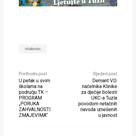
istaknuto
Prethodni post
Sljedeći post
U petak u svim
Demant V.D.
školama na
načelnika Klinike
području TK –
za dječije bolesti
PROGRAM
UKC-a Tuzla
„PORUKA
povodom netačnih
ZAHVALNOSTI
navoda iznešenih
ZMAJEVIMA“
u javnost