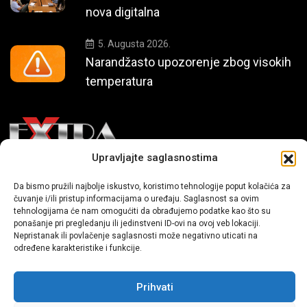
nova digitalna
5. Augusta 2026.
Narandžasto upozorenje zbog visokih
temperatura
Upravljajte saglasnostima
Mi smo moderni portal zabavnog karaktera koji donosi vijesti i
Da bismo pružili najbolje iskustvo, koristimo tehnologije poput kolačića za
priče iz života, svijeta showbiza, lifestyle-a i popularne kulture.
čuvanje i/ili pristup informacijama o uređaju. Saglasnost sa ovim
tehnologijama će nam omogućiti da obrađujemo podatke kao što su
ponašanje pri pregledanju ili jedinstveni ID-ovi na ovoj veb lokaciji.
Nepristanak ili povlačenje saglasnosti može negativno uticati na
određene karakteristike i funkcije.
Prihvati