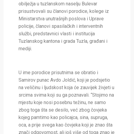
obilježja u tuzlanskom naselju Bulevar
prisustvovali su članovi porodice, kolege iz
Ministarstva unutrašnjih poslova i Uprave
policije, članovi spasilačkih i interventnih
službi, predstavnici vlasti i institucija
Tuzlanskog kantona i grada Tuzla, građani i
mediji.
U ime porodice prisutnima se obratio i
Samirov punac Avdo Joldić, koji je podsjetio
na veličinu i ljudskost koja će zauvijek živjeti u
srcima svima koji su ga poznavali. “Stojimo na
mjestu koje nosi posebnu težinu, ne samo
zbog toga šta se desilo, već zbog čovjeka
kojeg pamtimo kao policajca, sina, supruga,
oca, a prije svega kao čovjeka koji je znao šta
znači odgovornost, ali još više od toga znao je