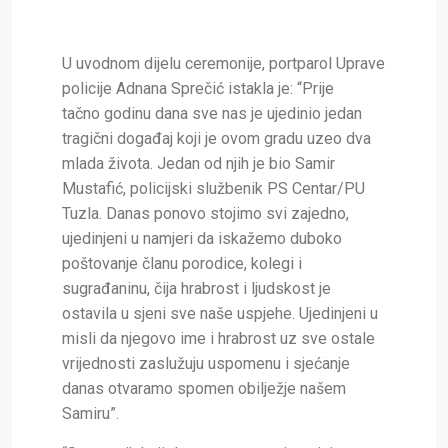
U uvodnom dijelu ceremonije, portparol Uprave
policije Adnana Sprečić istakla je: “Prije
tačno godinu dana sve nas je ujedinio jedan
tragični događaj koji je ovom gradu uzeo dva
mlada života. Jedan od njih je bio Samir
Mustafić, policijski službenik PS Centar/PU
Tuzla. Danas ponovo stojimo svi zajedno,
ujedinjeni u namjeri da iskažemo duboko
poštovanje članu porodice, kolegi i
sugrađaninu, čija hrabrost i ljudskost je
ostavila u sjeni sve naše uspjehe. Ujedinjeni u
misli da njegovo ime i hrabrost uz sve ostale
vrijednosti zaslužuju uspomenu i sjećanje
danas otvaramo spomen obilježje našem
Samiru”.