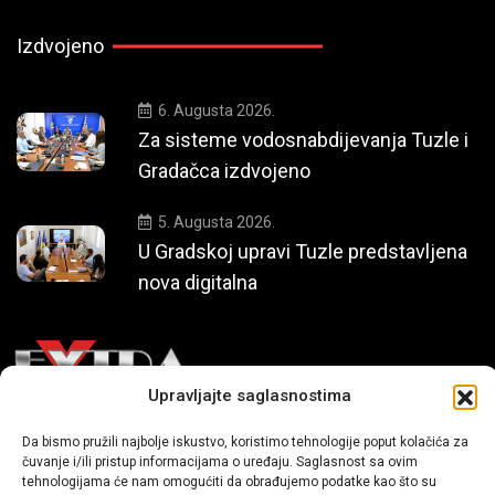
Izdvojeno
6. Augusta 2026.
Za sisteme vodosnabdijevanja Tuzle i
Gradačca izdvojeno
5. Augusta 2026.
U Gradskoj upravi Tuzle predstavljena
nova digitalna
Upravljajte saglasnostima
Mi smo moderni portal zabavnog karaktera koji donosi vijesti i
Da bismo pružili najbolje iskustvo, koristimo tehnologije poput kolačića za
čuvanje i/ili pristup informacijama o uređaju. Saglasnost sa ovim
priče iz života, svijeta showbiza, lifestyle-a i popularne kulture.
tehnologijama će nam omogućiti da obrađujemo podatke kao što su