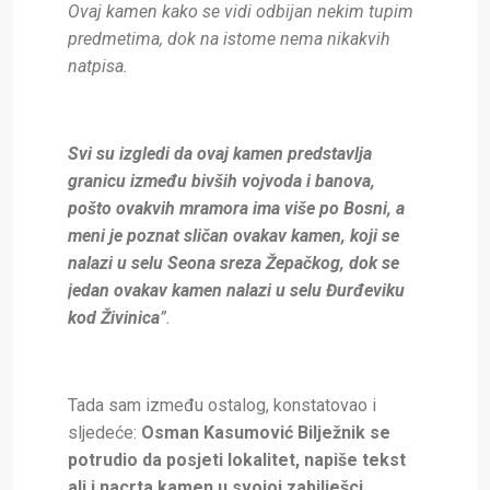
Ovaj kamen kako se vidi odbijan nekim tupim
predmetima, dok na istome nema nikakvih
natpisa.
Svi su izgledi da ovaj kamen predstavlja
granicu između bivših vojvoda i banova,
pošto ovakvih mramora ima više po Bosni, a
meni je poznat sličan ovakav kamen, koji se
nalazi u selu Seona sreza Žepačkog, dok se
jedan ovakav kamen nalazi u selu Đurđeviku
kod Živinica
”.
Tada sam između ostalog, konstatovao i
sljedeće:
Osman Kasumović Bilježnik se
potrudio da posjeti lokalitet, napiše tekst
ali i nacrta kamen u svojoj zabilješci.