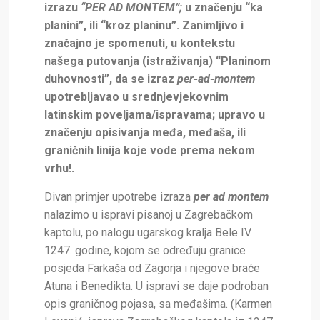
izrazu
“PER AD MONTEM”;
u značenju “ka
planini”, ili “kroz planinu”. Zanimljivo i
značajno je spomenuti, u kontekstu
našega putovanja (istraživanja) “Planinom
duhovnosti”, da se izraz
per-ad-montem
upotrebljavao u srednjevjekovnim
latinskim poveljama/ispravama; upravo u
značenju opisivanja međa, međaša, ili
graničnih linija koje vode prema nekom
vrhu!.
Divan primjer upotrebe izraza
per ad montem
nalazimo u ispravi pisanoj u Zagrebačkom
kaptolu, po nalogu ugarskog kralja Bele IV.
1247. godine, kojom se određuju granice
posjeda Farkaša od Zagorja i njegove braće
Atuna i Benedikta. U ispravi se daje podroban
opis graničnog pojasa, sa međašima.
(Karmen