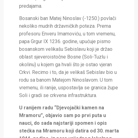
predajama.
Bosanski ban Matej Ninoslav (-1250.) povlači
nekoliko mudrih državničkih poteza. Prema
profesoru Enveru Imamoviću, u tom vremenu,
papa Grgur IX 1236. godine, upućuje pismo
bosanskom velikašu Sebislavu koji je držao
oblast sjeveroistočne Bosne (Soli-Tuzlu i
okolinu) u kojem ga hvali što je ostao vjeran
Crkvi. Recimo i to, da je velikaš Sebislav bio u
rodu sa banom Matejom Ninoslavom. U tom
vremenu, ili ranije, uspostavlja se granica župe
Soli i gradi se crkvena infrastruktura.
U ranijem radu “Djevojački kamen na
Mramoru”, objavio sam po prvi puta u
nauci, do sada najstariji spomen i opis
stećka na Mramoru koji datira od 30. marta