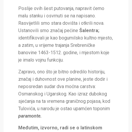
Poslije ovih šest putovanja, napravit ćemo
malu stanku i osvrnuti se na napisano.
Rasvijetlili smo stara dovišta i otkrili nova.
Ustanovili smo značaj pećine
Šalentra;
identifikovali je kao bogumilsko kultno mjesto,
a zatim, u vrijeme trajanja Srebreničke
banovine 1463-1512. godine, i mjestom koje
je imalo vojnu funkciju.
Zapravo, ono što je bitno odredilo historiju,
značaj i duhovnost ove planine, jeste dodir i
neposredan sudar dva moćna carstva:
Osmanskog i Ugarskog.
Kao izraz dubokog
sjećanja na ta vremena graničnog pojasa, kod
Tulovića, u narodu je ostao upamćen toponim
paramonte.
Međutim, izvorno, radi se o latinskom