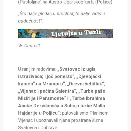
(Pustoljine) na Austro-Ugarskog karti, (Poljice)
„Što dalje gledaš u prošlost,
to dalje vidiš u
budućnost“.
W. Churcill.
U ranijim radovima:
„Svatovac iz ugla
istraživača; i još ponešto“
,
„Djevojački
kamen“ na Mramoru“
,
„Drevni šehitluk“
,
„Vijenac i pećina Šalentra“, „Turbe paše
Misirlije i Paramonte“ i „Turbe Ibrahima
Abuke Derviševića u Suhoj i turbe Mulla
Hajdarije u Poljicu“;
putovali smo Planinom
Vijenac i upoznavali njene prostrane šume
Svatovca i Dubrave.