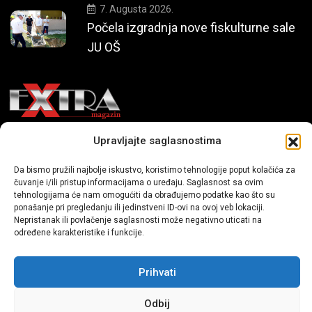
7. Augusta 2026.
Počela izgradnja nove fiskulturne sale
JU OŠ
Upravljajte saglasnostima
Mi smo moderni portal zabavnog karaktera koji donosi vijesti i
priče iz života, svijeta showbiza, lifestyle-a i popularne kulture.
Da bismo pružili najbolje iskustvo, koristimo tehnologije poput kolačića za
čuvanje i/ili pristup informacijama o uređaju. Saglasnost sa ovim
tehnologijama će nam omogućiti da obrađujemo podatke kao što su
ponašanje pri pregledanju ili jedinstveni ID-ovi na ovoj veb lokaciji.
Nepristanak ili povlačenje saglasnosti može negativno uticati na
određene karakteristike i funkcije.
Prihvati
Sva prava zadržana | extra.ba by profm.ba
Odbij
Dev:
www.senidh.com