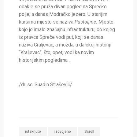
odakle se pruža divan pogled na Sprečko
polje; a danas Modračko jezero. U starijim
kartama mjesto se naziva
Pustoljine.
Mjesto
koje je imalo značajnu infrastrukturu, do kojeg
iz pravca Spreče vodi put, koji se danas
naziva Graljevac, a možda, u dalekoj historiji
“Kraljevac”, što, opet, vodi ka novim
historijskim pogledima…
/dr. sc. Suadin Strašević/
istaknuto
Izdvojeno
Scroll