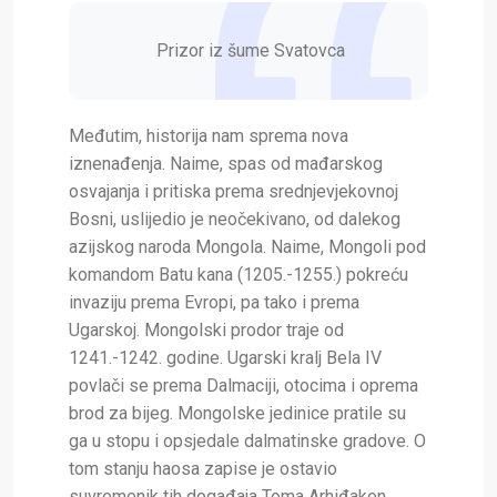
Prizor iz šume Svatovca
Međutim, historija nam sprema nova
iznenađenja. Naime, spas od mađarskog
osvajanja i pritiska prema srednjevjekovnoj
Bosni, uslijedio je neočekivano, od dalekog
azijskog naroda Mongola. Naime, Mongoli pod
komandom Batu kana (1205.-1255.) pokreću
invaziju prema Evropi, pa tako i prema
Ugarskoj. Mongolski prodor traje od
1241.-1242. godine. Ugarski kralj Bela IV
povlači se prema Dalmaciji, otocima i oprema
brod za bijeg. Mongolske jedinice pratile su
ga u stopu i opsjedale dalmatinske gradove. O
tom stanju haosa zapise je ostavio
suvremenik tih događaja Toma Arhiđakon.