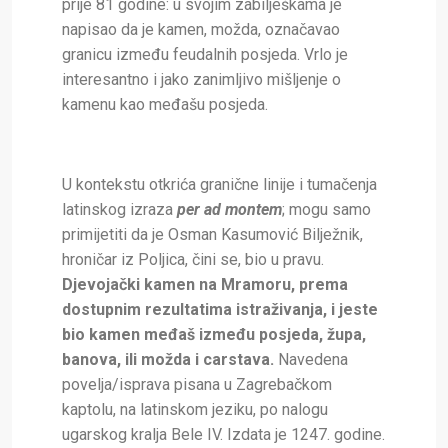
prije 81 godine: u svojim zabilješkama je
napisao da je kamen, možda, označavao
granicu između feudalnih posjeda. Vrlo je
interesantno i jako zanimljivo mišljenje o
kamenu kao međašu posjeda.
U kontekstu otkrića granične linije i tumačenja
latinskog izraza
per ad montem
; mogu samo
primijetiti da je Osman Kasumović Bilježnik,
hroničar iz Poljica, čini se, bio u pravu.
Djevojački kamen na Mramoru, prema
dostupnim rezultatima istraživanja, i jeste
bio kamen međaš između posjeda, župa,
banova, ili možda i carstava.
Navedena
povelja/isprava pisana u Zagrebačkom
kaptolu, na latinskom jeziku, po nalogu
ugarskog kralja Bele IV. Izdata je 1247. godine.