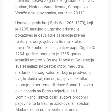
Levanić, isprava Zagrebačkog kaptola iz 1247.
godine, Historia Varasdiensis, Časopis za
Varaždinsku povjesnicu, Varaždin 2011.).
Upravo ugarski kralj Bela IV (1206-1270), koji
je 1235. naslijedio ugarsko prijestolje,
pokazivao je osvajačke aspiracije prema
teritoriji srednjevjekovne Bosne, kretao u
osvajačke pohode, a na zahtjev pape Grgura IX
1234. godine, poduzeo je 1235. godine
krstaški rat protiv Bosne. U oblasti Soli (regija
Tuzle) nailazi na žestok otpor, međutim,
mađarski herceg Koloman, koji je predvodio
ovaj krstaški rat, čini se, uspijeva nakratko
zaposjesti periferne dijelove Bosne. U okviru
ovih napada na Bosnu pojavljuju se i
Dominikanci, inkvizicijski sudovi, progoni i
paljevine, te ta trauma uzrokovana napadom
Mađara, dugo se osjećala u narodnim