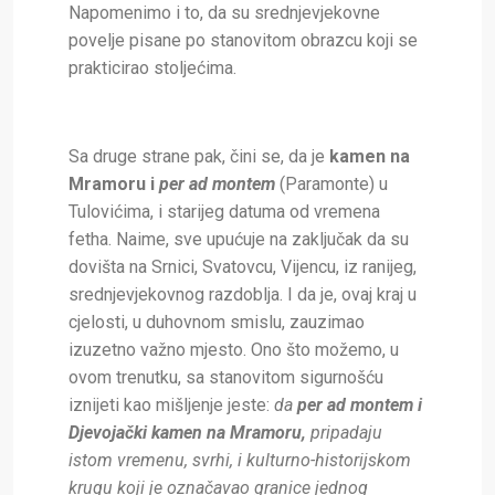
Napomenimo i to, da su srednjevjekovne
povelje pisane po stanovitom obrazcu koji se
prakticirao stoljećima.
Sa druge strane pak, čini se, da je
kamen na
Mramoru i
per ad montem
(Paramonte) u
Tulovićima, i starijeg datuma od vremena
fetha. Naime, sve upućuje na zaključak da su
dovišta na Srnici, Svatovcu, Vijencu, iz ranijeg,
srednjevjekovnog razdoblja. I da je, ovaj kraj u
cjelosti, u duhovnom smislu, zauzimao
izuzetno važno mjesto. Ono što možemo, u
ovom trenutku, sa stanovitom sigurnošću
iznijeti kao mišljenje jeste:
da
per ad montem
i
Djevojački kamen na Mramoru,
pripadaju
istom vremenu, svrhi, i kulturno-historijskom
krugu koji je označavao granice jednog