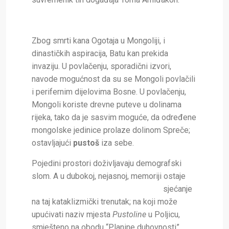
Zbog smrti kana Ogotaja u Mongoliji, i
dinastičkih aspiracija, Batu kan prekida
invaziju. U povlačenju, sporadični izvori,
navode mogućnost da su se Mongoli povlačili
i perifernim dijelovima Bosne. U povlačenju,
Mongoli koriste drevne puteve u dolinama
rijeka, tako da je sasvim moguće, da određene
mongolske jedinice prolaze dolinom Spreče;
ostavljajući
pustoš
iza sebe.
Pojedini prostori doživljavaju demografski
slom. A u dubokoj, nejasnoj, memoriji ostaje
sjećanje
na taj kataklizmički trenutak; na koji može
upućivati naziv mjesta
Pustoline
u Poljicu,
smješteno na obodu “Planine duhovnosti”,