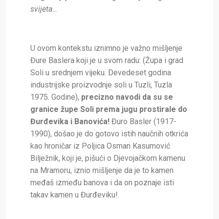
svijeta…
U ovom kontekstu iznimno je važno mišljenje
Đure Baslera koji je u svom radu: (Župa i grad
Soli u srednjem vijeku. Devedeset godina
industrijske proizvodnje soli u Tuzli, Tuzla
1975. Godine),
precizno navodi da su se
granice župe Soli prema jugu prostirale do
Đurđevika i Banovića!
Đuro Basler (1917-
1990), došao je do gotovo istih naučnih otkrića
kao hroničar iz Poljica Osman Kasumović
Bilježnik, koji je, pišući o Djevojačkom kamenu
na Mramoru, iznio mišljenje da je to kamen
međaš između banova i da on poznaje isti
takav kamen u Đurđeviku!.