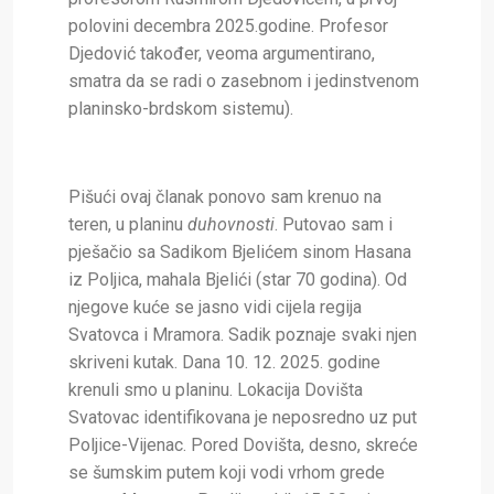
polovini decembra 2025.godine. Profesor
Djedović također, veoma argumentirano,
smatra da se radi o zasebnom i jedinstvenom
planinsko-brdskom sistemu).
Pišući ovaj članak ponovo sam krenuo na
teren, u planinu
duhovnosti
. Putovao sam i
pješačio sa Sadikom Bjelićem sinom Hasana
iz Poljica, mahala Bjelići (star 70 godina). Od
njegove kuće se jasno vidi cijela regija
Svatovca i Mramora. Sadik poznaje svaki njen
skriveni kutak. Dana 10. 12. 2025. godine
krenuli smo u planinu. Lokacija Dovišta
Svatovac identifikovana je neposredno uz put
Poljice-Vijenac. Pored Dovišta, desno, skreće
se šumskim putem koji vodi vrhom grede