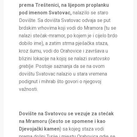
prema Treštenici, na lijepom proplanku
pod imenom Svatovac,
nalazilo se staro
Dovište. Sa dovišta Svatovac odvaja se put
brdskim vrhovima koji vodi do Mramora (tu se
nalazi stećak-mramor, po kojem je i cijelo brdo
dobilo ime), a zatim strma pješačka staza,
kroz šumu, vodi do Orahovice i završava u
blizini lokacije na kojoj se nalazi
svatovsko
greblje
. Postoje saznanja da se na ovom
dovištu Svatovac nalazio u stara vremena
podignut i mihrab što govori o njegovoj
važnosti.
Dovište na Svatovcu se vezuje za stećak
na Mramoru (često se spomene i kao
Djevojački kamen
) sa kojeg staza vodi
prema dolini Turije i mjestu Orahovica gdje se