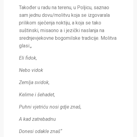
Također u radu na terenu, u Poljicu, saznao
sam jednu dovu/molitvu koja se izgovarala
prilikom sječenja noktiju, a koja se tako
suštinski, misaono a i jezički naslanja na
srednjevjekovne bogomilske tradicije. Molitva
glasi:
„
Eli fidok,
Nebo vidok
Zemlja svidok,
Kelime i šehadet,
Puhni vjetriću nosi gdje znaš,
A kad zatrebadnu
Donesi odakle znaš“