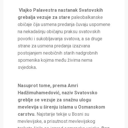
Vlajko Palavestra nastanak Svatovskih
grebalja vezuje za stare
paleobalkanske
običaje čija usmena predanja čuvaju uspomene
na nekadašnju običajnu praksu svatovskih
povorki i sukobljavanja svatova, a sa druge
strane za usmena predanja izazvana
postojanjem neobičnih starih nadgrobnih
spomenika kojima među živima nema
svjedoka
.
Nasuprot tome, prema Amri
Hadžimuhamedović, naziv Svatovsko
greblje se vezuje za snažnu ulogu
mevlevija u širenju islama u Osmanskom
carstvu.
Najstarije tekije u Bosni su
mevlevijske, a prisutnost mevlevijskog