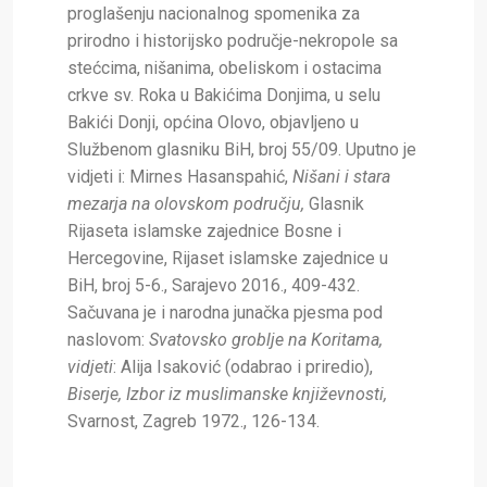
proglašenju nacionalnog spomenika za
prirodno i historijsko područje-nekropole sa
stećcima, nišanima, obeliskom i ostacima
crkve sv. Roka u Bakićima Donjima, u selu
Bakići Donji, općina Olovo, objavljeno u
Službenom glasniku BiH, broj 55/09. Uputno je
vidjeti i: Mirnes Hasanspahić,
Nišani i stara
mezarja na olovskom području,
Glasnik
Rijaseta islamske zajednice Bosne i
Hercegovine, Rijaset islamske zajednice u
BiH, broj 5-6., Sarajevo 2016., 409-432.
Sačuvana je i narodna junačka pjesma pod
naslovom:
Svatovsko groblje na Koritama,
vidjeti
: Alija Isaković (odabrao i priredio),
Biserje, Izbor iz muslimanske književnosti,
Svarnost, Zagreb 1972., 126-134.