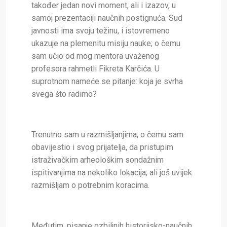
također jedan novi moment, ali i izazov, u
samoj prezentaciji naučnih postignuća. Sud
javnosti ima svoju težinu, i istovremeno
ukazuje na plemenitu misiju nauke; o čemu
sam učio od mog mentora uvaženog
profesora rahmetli Fikreta Karčića. U
suprotnom nameće se pitanje: koja je svrha
svega što radimo?
Trenutno sam u razmišljanjima, o čemu sam
obavijestio i svog prijatelja, da pristupim
istraživačkim arheološkim sondažnim
ispitivanjima na nekoliko lokacija; ali još uvijek
razmišljam o potrebnim koracima.
Međutim, pisanje ozbiljnih historijsko-naučnih