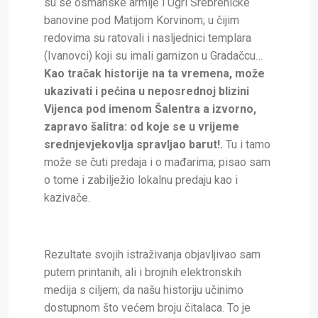
su se osmanske armije i Ugri Srebreničke
banovine pod Matijom Korvinom; u čijim
redovima su ratovali i nasljednici templara
(Ivanovci) koji su imali garnizon u Gradačcu…
Kao tračak historije na ta vremena, može
ukazivati i pećina u neposrednoj blizini
Vijenca pod imenom Šalentra a izvorno,
zapravo šalitra: od koje se u vrijeme
srednjevjekovlja spravljao barut!.
Tu i tamo
može se čuti predaja i o mađarima; pisao sam
o tome i zabilježio lokalnu predaju kao i
kazivače.
Rezultate svojih istraživanja objavljivao sam
putem printanih, ali i brojnih elektronskih
medija s ciljem; da našu historiju učinimo
dostupnom što većem broju čitalaca. To je