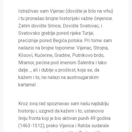
Istraživao sam Vijenac (dovište je bilo na vrhu)
i tu pronašao brojne historijski važne činjenice.
Zatim dovište Srnice, Dovište Svatovac, i
Svatovsko greblje pored rijeke Turije;
preciznije pored Begića potoka. Pri tome sam
nailazio na brojne toponime: Vijenac, Strojna,
Klisovi, Kućerine, Gradine, Putnikovo brdo,
Mramor, pećina pod imenom Šalentra i tako
dalje…, ali i dublje u prošlost; koja se, da
kažem i to, ne nalazi na austrougarskim
kartama!.
Kroz svoj rad spoznavao sam našu najdublju
historiju i, uzgred da kažem i to, ustanovio
liniju fronta koji je bio aktivan punih 49 godina
(1463-1512); preko Vijenca i Ratiša sudarale