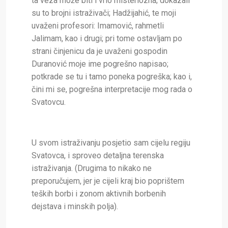
ta veza može biti i vrlo misteriozna; dokazali
su to brojni istraživači; Hadžijahić, te moji
uvaženi profesori: Imamović, rahmetli
Jalimam, kao i drugi; pri tome ostavljam po
strani činjenicu da je uvaženi gospodin
Duranović moje ime pogrešno napisao;
potkrade se tu i tamo poneka pogreška; kao i,
čini mi se, pogrešna interpretacije mog rada o
Svatovcu.
U svom istraživanju posjetio sam cijelu regiju
Svatovca, i sproveo detaljna terenska
istraživanja. (Drugima to nikako ne
preporučujem, jer je cijeli kraj bio poprištem
teških borbi i zonom aktivnih borbenih
dejstava i minskih polja).