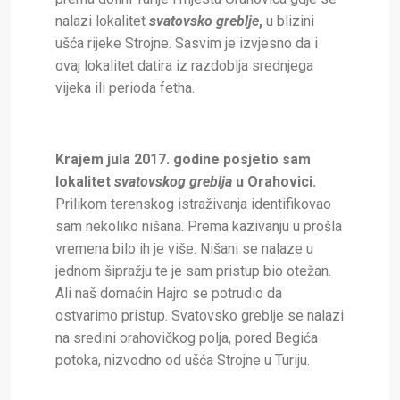
nalazi lokalitet
svatovsko greblje
,
u blizini
ušća rijeke Strojne. Sasvim je izvjesno da i
ovaj lokalitet datira iz razdoblja srednjega
vijeka ili perioda fetha.
Krajem jula 2017. godine posjetio sam
lokalitet
svatovskog greblja
u Orahovici.
Prilikom terenskog istraživanja identifikovao
sam nekoliko nišana. Prema kazivanju u prošla
vremena bilo ih je više. Nišani se nalaze u
jednom šipražju te je sam pristup bio otežan.
Ali naš domaćin Hajro se potrudio da
ostvarimo pristup. Svatovsko greblje se nalazi
na sredini orahovičkog polja, pored Begića
potoka, nizvodno od ušća Strojne u Turiju.