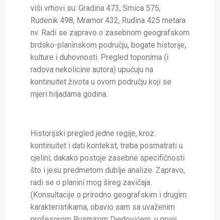
viši vrhovi su: Gradina 473, Srnica 575,
Rudenik 498, Mramor 432, Rudina 425 metara
nv. Radi se zapravo o zasebnom geografskom
brdsko-planinskom području, bogate historije,
kulture i duhovnosti. Pregled toponima (i
radova nekolicine autora) upućuju na
kontinuitet života u ovom području koji se
mjeri hiljadama godina.
Historijski pregled jedne regije, kroz
kontinuitet i dati kontekst, treba posmatrati u
cjelini; dakako postoje zasebne specifičnosti
što i jesu predmetom dublje analize. Zapravo,
radi se o planini mog šireg zavičaja.
(Konsultacije o prirodno geografskim i drugim
karakteristikama, obavio sam sa uvaženim
profesorom Rusmirom Djedovićem, u prvoj