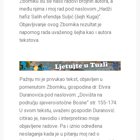
Zborniku su se našli radovi brojnih autora, a
među njima i moj rad pod naslovom „Hadži
hafiz Salih efendija Suljić (šejh Kuga)“.
Objavljivanje ovog Zbornika rezultat je
napornog rada uvaženog šejha kao i autora
tekstova.
Pažnju mi je privukao tekst, objavljen u
pomenutom Zborniku, gospodina dr. Elvira
Duranovića pod naslovom: „Dovišta na
području sjeveroistočne Bosne“ str. 155-174.
U svom tekstu, uvaženi gospodin Duranović
citirao je, navodio i interpretirao moje
objavljene radove. Pa i iznio određena
neslaganja kada je u pitanju moj rad o