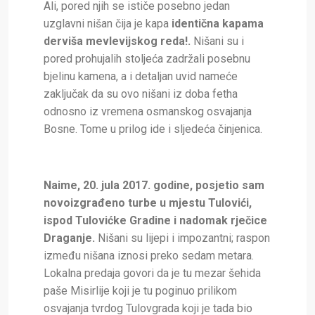
Ali, pored njih se ističe posebno jedan
uzglavni nišan čija je kapa
identična kapama
derviša mevlevijskog reda!.
Nišani su i
pored prohujalih stoljeća zadržali posebnu
bjelinu kamena, a i detaljan uvid nameće
zaključak da su ovo nišani iz doba fetha
odnosno iz vremena osmanskog osvajanja
Bosne. Tome u prilog ide i sljedeća činjenica.
Naime, 20. jula 2017. godine, posjetio sam
novoizgrađeno turbe u mjestu Tulovići,
ispod Tulovićke Gradine i nadomak rječice
Draganje.
Nišani su lijepi i impozantni; raspon
između nišana iznosi preko sedam metara.
Lokalna predaja govori da je tu mezar šehida
paše Misirlije koji je tu poginuo prilikom
osvajanja tvrdog Tulovgrada koji je tada bio