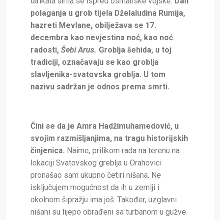
tarikata širila se ispred osmanske vojske.
Dan
polaganja u grob tijela Dželaludina Rumija,
hazreti Mevlane, obilježava se 17.
decembra kao nevjestina noć, kao noć
radosti,
Šebi Arus.
Groblja šehida, u toj
tradiciji, označavaju se kao groblja
slavljenika-svatovska groblja. U tom
nazivu sadržan je odnos prema smrti.
Čini se da je Amra Hadžimuhamedović, u
svojim razmišljanjima, na tragu historijskih
činjenica.
Naime, prilikom rada na terenu na
lokaciji Svatovskog greblja u Orahovici
pronašao sam ukupno četiri nišana. Ne
isključujem mogućnost da ih u zemlji i
okolnom šipražju ima još. Također, uzglavni
nišani su lijepo obrađeni sa turbanom u gužve.