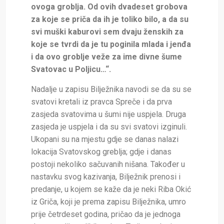
ovoga groblja. Od ovih dvadeset grobova
za koje se priča da ih je toliko bilo, a da su
svi muški kaburovi sem dvaju ženskih za
koje se tvrdi da je tu poginila mlada i jenđa
i da ovo groblje veže za ime divne šume
Svatovac u Poljicu…“.
Nadalje u zapisu Bilježnika navodi se da su se
svatovi kretali iz pravca Spreče i da prva
zasjeda svatovima u šumi nije uspjela. Druga
zasjeda je uspjela i da su svi svatovi izginuli.
Ukopani su na mjestu gdje se danas nalazi
lokacija Svatovskog greblja; gdje i danas
postoji nekoliko sačuvanih nišana. Također u
nastavku svog kazivanja, Bilježnik prenosi i
predanje, u kojem se kaže da je neki Riba Okić
iz Griča, koji je prema zapisu Bilježnika, umro
prije četrdeset godina, pričao da je jednoga