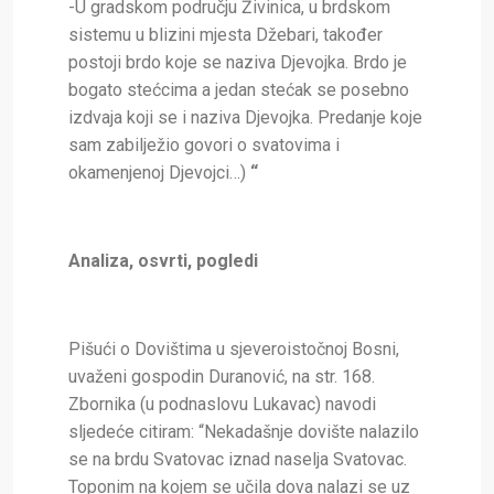
-U gradskom području Živinica, u brdskom
sistemu u blizini mjesta Džebari, također
postoji brdo koje se naziva Djevojka. Brdo je
bogato stećcima a jedan stećak se posebno
izdvaja koji se i naziva Djevojka. Predanje koje
sam zabilježio govori o svatovima i
okamenjenoj Djevojci…)
“
Analiza, osvrti, pogledi
Pišući o Dovištima u sjeveroistočnoj Bosni,
uvaženi gospodin Duranović, na str. 168.
Zbornika (u podnaslovu Lukavac) navodi
sljedeće citiram: “Nekadašnje dovište nalazilo
se na brdu Svatovac iznad naselja Svatovac.
Toponim na kojem se učila dova nalazi se uz