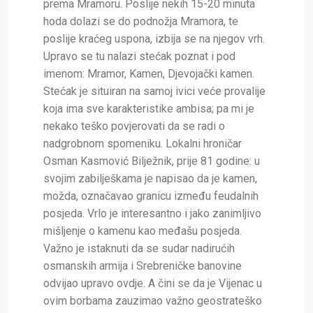
prema Mramoru. Poslije nekih 15-20 minuta
hoda dolazi se do podnožja Mramora, te
poslije kraćeg uspona, izbija se na njegov vrh.
Upravo se tu nalazi stećak poznat i pod
imenom: Mramor, Kamen, Djevojački kamen.
Stećak je situiran na samoj ivici veće provalije
koja ima sve karakteristike ambisa; pa mi je
nekako teško povjerovati da se radi o
nadgrobnom spomeniku. Lokalni hroničar
Osman Kasmović Bilježnik, prije 81 godine: u
svojim zabilješkama je napisao da je kamen,
možda, označavao granicu između feudalnih
posjeda. Vrlo je interesantno i jako zanimljivo
mišljenje o kamenu kao međašu posjeda.
Važno je istaknuti da se sudar nadirućih
osmanskih armija i Srebreničke banovine
odvijao upravo ovdje. A čini se da je Vijenac u
ovim borbama zauzimao važno geostrateško