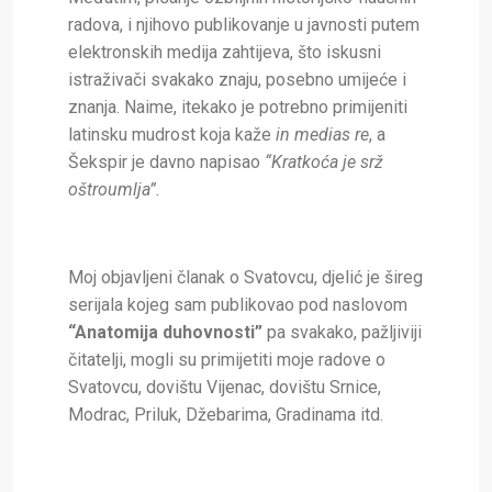
radova, i njihovo publikovanje u javnosti putem
elektronskih medija zahtijeva, što iskusni
istraživači svakako znaju, posebno umijeće i
znanja. Naime, itekako je potrebno primijeniti
latinsku mudrost koja kaže
in medias re
, a
Šekspir je davno napisao
“Kratkoća je srž
oštroumlja”.
Moj objavljeni članak o Svatovcu, djelić je šireg
serijala kojeg sam publikovao pod naslovom
“Anatomija duhovnosti”
pa svakako, pažljiviji
čitatelji, mogli su primijetiti moje radove o
Svatovcu, dovištu Vijenac, dovištu Srnice,
Modrac, Priluk, Džebarima, Gradinama itd.