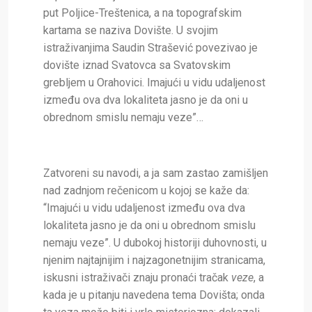
put Poljice-Treštenica, a na topografskim
kartama se naziva Dovište. U svojim
istraživanjima Saudin Strašević povezivao je
dovište iznad Svatovca sa Svatovskim
grebljem u Orahovici. Imajući u vidu udaljenost
između ova dva lokaliteta jasno je da oni u
obrednom smislu nemaju veze”…
Zatvoreni su navodi, a ja sam zastao zamišljen
nad zadnjom rečenicom u kojoj se kaže da:
“Imajući u vidu udaljenost između ova dva
lokaliteta jasno je da oni u obrednom smislu
nemaju veze”. U dubokoj historiji duhovnosti, u
njenim najtajnijim i najzagonetnijim stranicama,
iskusni istraživači znaju pronaći tračak
veze
, a
kada je u pitanju navedena tema Dovišta; onda