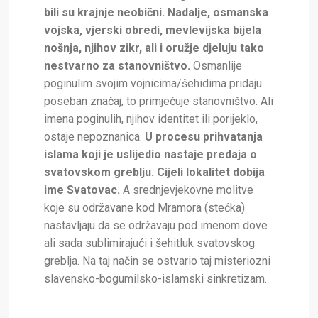
bili su krajnje neobični. Nadalje, osmanska
vojska, vjerski obredi, mevlevijska bijela
nošnja, njihov zikr, ali i oružje djeluju tako
nestvarno za stanovništvo.
Osmanlije
poginulim svojim vojnicima/šehidima pridaju
poseban značaj, to primjećuje stanovništvo. Ali
imena poginulih, njihov identitet ili porijeklo,
ostaje nepoznanica.
U procesu prihvatanja
islama koji je uslijedio nastaje predaja o
svatovskom greblju. Cijeli lokalitet dobija
ime Svatovac.
A srednjevjekovne molitve
koje su održavane kod Mramora (stećka)
nastavljaju da se održavaju pod imenom dove
ali sada sublimirajući i šehitluk svatovskog
greblja. Na taj način se ostvario taj misteriozni
slavensko-bogumilsko-islamski sinkretizam.