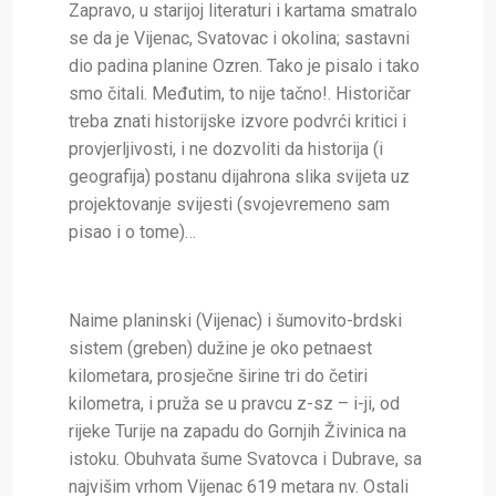
Zapravo, u starijoj literaturi i kartama smatralo
se da je Vijenac, Svatovac i okolina; sastavni
dio padina planine Ozren. Tako je pisalo i tako
smo čitali. Međutim, to nije tačno!. Historičar
treba znati historijske izvore podvrći kritici i
provjerljivosti, i ne dozvoliti da historija (i
geografija) postanu dijahrona slika svijeta uz
projektovanje svijesti (svojevremeno sam
pisao i o tome)…
Naime planinski (Vijenac) i šumovito-brdski
sistem (greben) dužine je oko petnaest
kilometara, prosječne širine tri do četiri
kilometra, i pruža se u pravcu z-sz – i-ji, od
rijeke Turije na zapadu do Gornjih Živinica na
istoku. Obuhvata šume Svatovca i Dubrave, sa
najvišim vrhom Vijenac 619 metara nv. Ostali