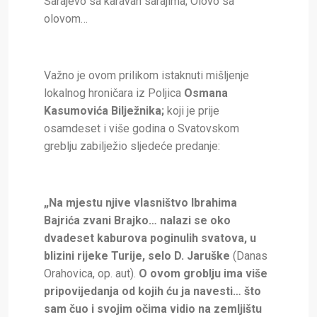
Sarajevo sa karavan sarajima; Olovo sa
olovom…
Važno je ovom prilikom istaknuti mišljenje
lokalnog hroničara iz Poljica
Osmana
Kasumovića
Bilježnika;
koji je prije
osamdeset i više godina o Svatovskom
greblju zabilježio sljedeće predanje:
„Na mjestu njive vlasništvo Ibrahima
Bajrića zvani Brajko… nalazi se oko
dvadeset kaburova poginulih svatova, u
blizini rijeke Turije, selo D. Jaruške
(Danas
Orahovica, op. aut).
O ovom groblju ima više
pripovijedanja od kojih ću ja navesti… što
sam čuo i svojim očima vidio na zemljištu