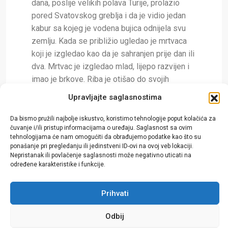
dana, poslije velikih polava Turije, prolazio
pored Svatovskog greblja i da je vidio jedan
kabur sa kojeg je vodena bujica odnijela svu
zemlju. Kada se približio ugledao je mrtvaca
koji je izgledao kao da je sahranjen prije dan ili
dva. Mrtvac je izgledao mlad, lijepo razvijen i
imao je brkove. Riba je otišao do svojih
komšija i saopćio im šta je vidio. Sutradan su
Upravljajte saglasnostima
svi otišli do Svatovskog greblja da propisno
ukopaju mrtvaca, međutim kada su stigli na
Da bismo pružili najbolje iskustvo, koristimo tehnologije poput kolačića za
čuvanje i/ili pristup informacijama o uređaju. Saglasnost sa ovim
lokaciju Svatovskog greblja mrtvaca nisu našli.
tehnologijama će nam omogućiti da obrađujemo podatke kao što su
Riba Okić se, kako je zabilježio Bilježnik,
ponašanje pri pregledanju ili jedinstveni ID-ovi na ovoj veb lokaciji.
zaklinjao da je govorio istinu. Bilježnik
Nepristanak ili povlačenje saglasnosti može negativno uticati na
određene karakteristike i funkcije.
Kasumović, nadalje neodređeno navodi da su
nišani stari 150-200 godina; pri tome,
Prihvati
poznavajući naraciju Bilježnika, zapažam da su
spomenute godine Bilježnikov znak za starinu.
Odbij
Smatram da je greblje znatno starijeg datuma i