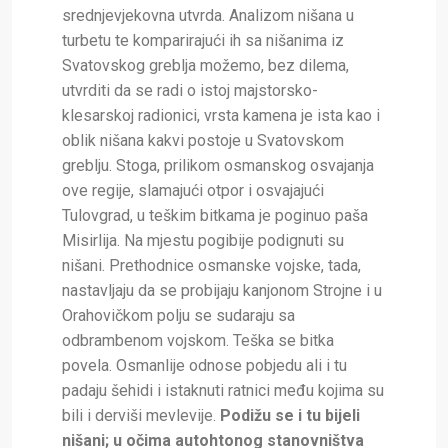
srednjevjekovna utvrda. Analizom nišana u
turbetu te komparirajući ih sa nišanima iz
Svatovskog greblja možemo, bez dilema,
utvrditi da se radi o istoj majstorsko-
klesarskoj radionici, vrsta kamena je ista kao i
oblik nišana kakvi postoje u Svatovskom
greblju. Stoga, prilikom osmanskog osvajanja
ove regije, slamajući otpor i osvajajući
Tulovgrad, u teškim bitkama je poginuo paša
Misirlija. Na mjestu pogibije podignuti su
nišani. Prethodnice osmanske vojske, tada,
nastavljaju da se probijaju kanjonom Strojne i u
Orahovičkom polju se sudaraju sa
odbrambenom vojskom. Teška se bitka
povela. Osmanlije odnose pobjedu ali i tu
padaju šehidi i istaknuti ratnici među kojima su
bili i derviši mevlevije.
Podižu se i tu bijeli
nišani; u očima autohtonog stanovništva