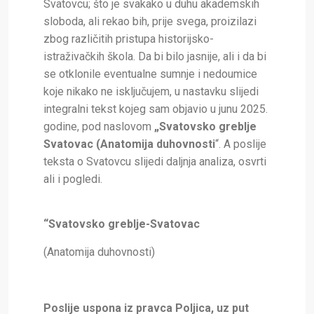
Svatovcu; što je svakako u duhu akademskih
sloboda, ali rekao bih, prije svega, proizilazi
zbog različitih pristupa historijsko-
istraživačkih škola. Da bi bilo jasnije, ali i da bi
se otklonile eventualne sumnje i nedoumice
koje nikako ne isključujem, u nastavku slijedi
integralni tekst kojeg sam objavio u junu 2025.
godine, pod naslovom
„Svatovsko greblje
Svatovac (Anatomija duhovnosti
“. A poslije
teksta o Svatovcu slijedi daljnja analiza, osvrti
ali i pogledi.
“Svatovsko greblje-Svatovac
(Anatomija duhovnosti)
Poslije uspona iz pravca Poljica, uz put