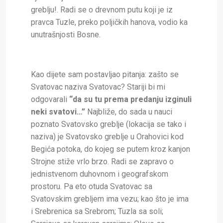
greblju!. Radi se o drevnom putu koji je iz
pravca Tuzle, preko poljičkih hanova, vodio ka
unutrašnjosti Bosne.
Kao dijete sam postavljao pitanja: zašto se
Svatovac naziva Svatovac? Stariji bi mi
odgovarali
“da su tu prema predanju izginuli
neki svatovi…”
Najbliže, do sada u nauci
poznato Svatovsko greblje (lokacija se tako i
naziva) je Svatovsko greblje u Orahovici kod
Begića potoka, do kojeg se putem kroz kanjon
Strojne stiže vrlo brzo. Radi se zapravo o
jednistvenom duhovnom i geografskom
prostoru. Pa eto otuda Svatovac sa
Svatovskim grebljem ima vezu; kao što je ima
i Srebrenica sa Srebrom; Tuzla sa soli;