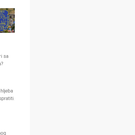
ri sa
a?
hljeba
pratiti.
nog