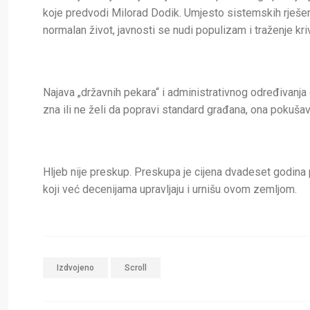
koje predvodi Milorad Dodik. Umjesto sistemskih rješenja,
normalan život, javnosti se nudi populizam i traženje kriv
Najava „državnih pekara“ i administrativnog određivanja 
zna ili ne želi da popravi standard građana, ona pokušava
Hljeb nije preskup. Preskupa je cijena dvadeset godina
koji već decenijama upravljaju i urnišu ovom zemljom.
Izdvojeno
Scroll