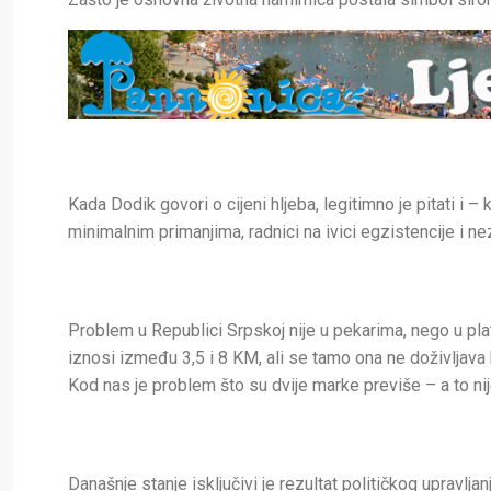
Kada Dodik govori o cijeni hljeba, legitimno je pitati i –
minimalnim primanjima, radnici na ivici egzistencije i n
Problem u Republici Srpskoj nije u pekarima, nego u p
iznosi između 3,5 i 8 KM, ali se tamo ona ne doživljava 
Kod nas je problem što su dvije marke previše – a to nije
Današnje stanje isključivi je rezultat političkog upravl