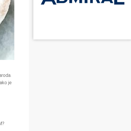
aroda.
ako je
KM?