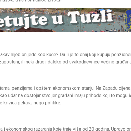
 kakav hljeb on jede kod kuće? Da li je to onaj koji kupuju penzione
ezaposleni, ili neki drugi, daleko od svakodnevnice većine građan
latama, penzijama i opštem ekonomskom stanju. Na Zapadu cijena 
kao udar na dostojanstvo jer građani imaju prihode koji to mogu is
 krivica pekara, nego politike.
janja i ekonomskog razaranja koje traje više od 20 godina. Upravo o