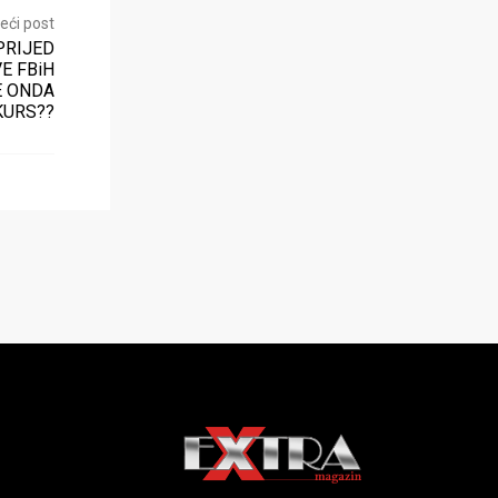
eći post
APRIJED
E FBiH
E ONDA
KURS??