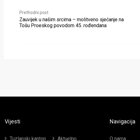
Prethodni post
Zauvijek u našim srcima – molitveno sjećanje na
Tošu Proeskog povodom 45. rođendana
Vijesti
Navigacija
Tuzlanski kanton
Aktuelno
O nama