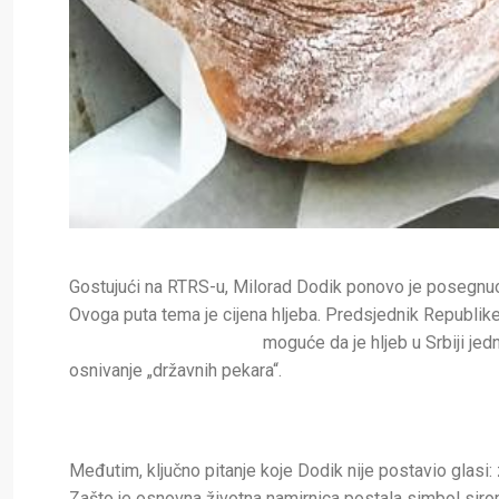
Gostujući na RTRS-u, Milorad Dodik ponovo je posegnuo
Ovoga puta tema je cijena hljeba. Predsjednik Republike
moguće da je hljeb u
Srbiji je
osnivanje „državnih pekara“.
Međutim, ključno pitanje koje Dodik nije postavio glasi
Zašto je osnovna životna namirnica postala simbol siro