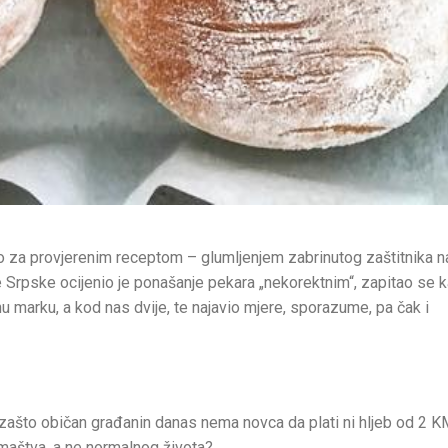
 za provjerenim receptom – glumljenjem zabrinutog zaštitnika n
 Srpske ocijenio je ponašanje pekara „nekorektnim“, zapitao se k
dnu marku, a kod nas dvije, te najavio mjere, sporazume, pa čak i
: zašto običan građanin danas nema novca da plati ni hljeb od 2 
maštva, a ne normalnog života?