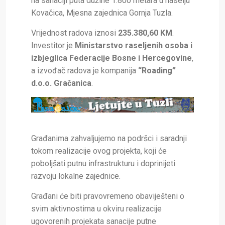
na sanaciji puta dužine 1.800 metara u naselju
Kovačica, Mjesna zajednica Gornja Tuzla.
Vrijednost radova iznosi
235.380,60 KM
.
Investitor je
Ministarstvo raseljenih osoba i
izbjeglica Federacije Bosne i Hercegovine
,
a izvođač radova je kompanija
“Roading”
d.o.o. Gračanica
.
Građanima zahvaljujemo na podršci i saradnji
tokom realizacije ovog projekta, koji će
poboljšati putnu infrastrukturu i doprinijeti
razvoju lokalne zajednice.
Građani će biti pravovremeno obaviješteni o
svim aktivnostima u okviru realizacije
ugovorenih projekata sanacije putne