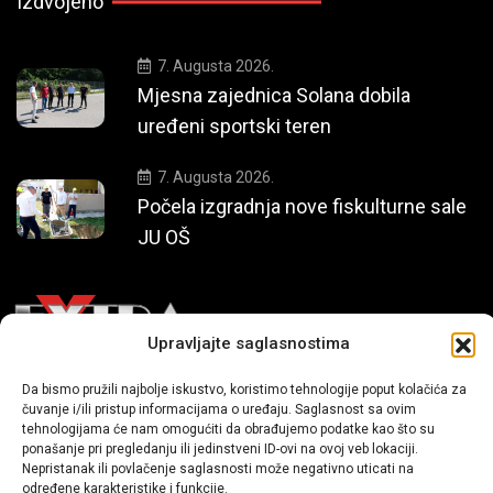
Izdvojeno
7. Augusta 2026.
Mjesna zajednica Solana dobila
uređeni sportski teren
7. Augusta 2026.
Počela izgradnja nove fiskulturne sale
JU OŠ
Upravljajte saglasnostima
Da bismo pružili najbolje iskustvo, koristimo tehnologije poput kolačića za
Mi smo moderni portal zabavnog karaktera koji donosi vijesti i
čuvanje i/ili pristup informacijama o uređaju. Saglasnost sa ovim
priče iz života, svijeta showbiza, lifestyle-a i popularne kulture.
tehnologijama će nam omogućiti da obrađujemo podatke kao što su
ponašanje pri pregledanju ili jedinstveni ID-ovi na ovoj veb lokaciji.
Nepristanak ili povlačenje saglasnosti može negativno uticati na
određene karakteristike i funkcije.