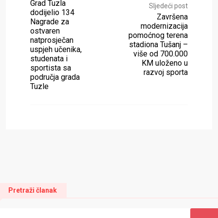
Grad Tuzla
Sljedeći post
dodijelio 134
Završena
Nagrade za
modernizacija
ostvaren
pomoćnog terena
natprosječan
stadiona Tušanj –
uspjeh učenika,
više od 700.000
studenata i
KM uloženo u
sportista sa
razvoj sporta
područja grada
Tuzle
Pretraži članak