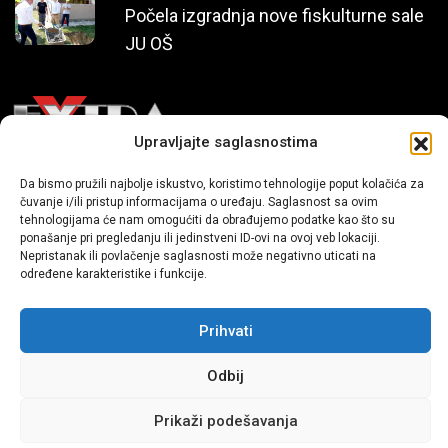
Počela izgradnja nove fiskulturne sale
JU OŠ
Upravljajte saglasnostima
Mi smo moderni portal zabavnog karaktera koji donosi vijesti i
Da bismo pružili najbolje iskustvo, koristimo tehnologije poput kolačića za
čuvanje i/ili pristup informacijama o uređaju. Saglasnost sa ovim
priče iz života, svijeta showbiza, lifestyle-a i popularne kulture.
tehnologijama će nam omogućiti da obrađujemo podatke kao što su
ponašanje pri pregledanju ili jedinstveni ID-ovi na ovoj veb lokaciji.
Nepristanak ili povlačenje saglasnosti može negativno uticati na
određene karakteristike i funkcije.
Prihvati
Sva prava zadržana | extra.ba by profm.ba
Odbij
Dev:
www.senidh.com
Prikaži podešavanja