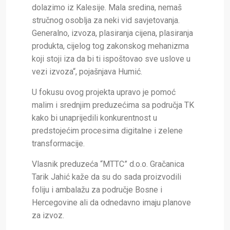
dolazimo iz Kalesije. Mala sredina, nemaš
stručnog osoblja za neki vid savjetovanja.
Generalno, izvoza, plasiranja cijena, plasiranja
produkta, cijelog tog zakonskog mehanizma
koji stoji iza da bi ti ispoštovao sve uslove u
vezi izvoza“, pojašnjava Humić.
U fokusu ovog projekta upravo je pomoć
malim i srednjim preduzećima sa područja TK
kako bi unaprijedili konkurentnost u
predstojećim procesima digitalne i zelene
transformacije.
Vlasnik preduzeća “MTTC” d.o.o. Gračanica
Tarik Jahić kaže da su do sada proizvodili
foliju i ambalažu za područje Bosne i
Hercegovine ali da odnedavno imaju planove
za izvoz.