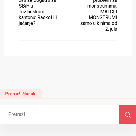
Šta se događa sa
problem sa
SBiH u
monstrumima.
Tuzlanskom
MALCI I
kantonu: Raskol ili
MONSTRUMI
jačanje?
samo u kinima od
2. jula
Pretraži članak