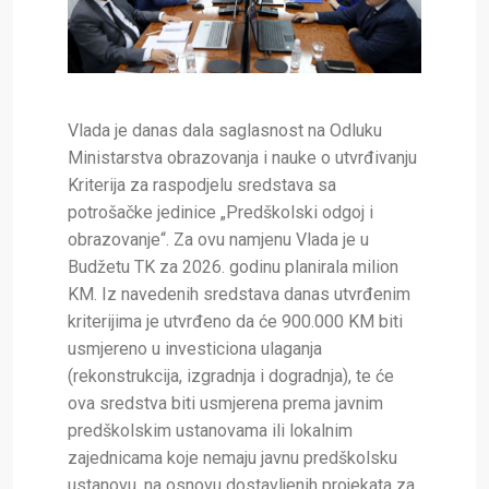
Vlada je danas dala saglasnost na Odluku
Ministarstva obrazovanja i nauke o utvrđivanju
Kriterija za raspodjelu sredstava sa
potrošačke jedinice „Predškolski odgoj i
obrazovanje“. Za ovu namjenu Vlada je u
Budžetu TK za 2026. godinu planirala milion
KM. Iz navedenih sredstava danas utvrđenim
kriterijima je utvrđeno da će 900.000 KM biti
usmjereno u investiciona ulaganja
(rekonstrukcija, izgradnja i dogradnja), te će
ova sredstva biti usmjerena prema javnim
predškolskim ustanovama ili lokalnim
zajednicama koje nemaju javnu predškolsku
ustanovu, na osnovu dostavljenih projekata za