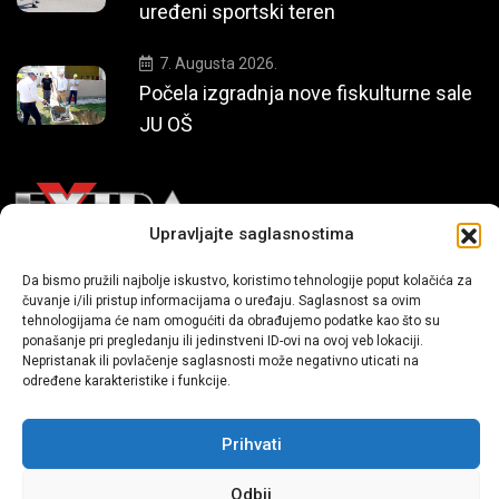
uređeni sportski teren
7. Augusta 2026.
Počela izgradnja nove fiskulturne sale
JU OŠ
Upravljajte saglasnostima
Mi smo moderni portal zabavnog karaktera koji donosi vijesti i
Da bismo pružili najbolje iskustvo, koristimo tehnologije poput kolačića za
čuvanje i/ili pristup informacijama o uređaju. Saglasnost sa ovim
priče iz života, svijeta showbiza, lifestyle-a i popularne kulture.
tehnologijama će nam omogućiti da obrađujemo podatke kao što su
ponašanje pri pregledanju ili jedinstveni ID-ovi na ovoj veb lokaciji.
Nepristanak ili povlačenje saglasnosti može negativno uticati na
određene karakteristike i funkcije.
Prihvati
Sva prava zadržana | extra.ba by profm.ba
Odbij