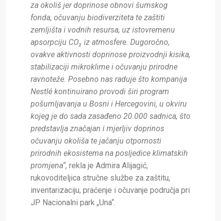
za okoliš jer doprinose obnovi šumskog
fonda, očuvanju biodiverziteta te zaštiti
zemljišta i vodnih resursa, uz istovremenu
apsorpciju CO₂ iz atmosfere. Dugoročno,
ovakve aktivnosti doprinose proizvodnji kisika,
stabilizaciji mikroklime i očuvanju prirodne
ravnoteže. Posebno nas raduje što kompanija
Nestlé kontinuirano provodi širi program
pošumljavanja u Bosni i Hercegovini, u okviru
kojeg je do sada zasađeno 20.000 sadnica, što
predstavlja značajan i mjerljiv doprinos
očuvanju okoliša te jačanju otpornosti
prirodnih ekosistema na posljedice klimatskih
promjena“,
rekla je Admira Alijagić,
rukovoditeljica stručne službe za zaštitu,
inventarizaciju, praćenje i očuvanje područja pri
JP Nacionalni park „Una“.