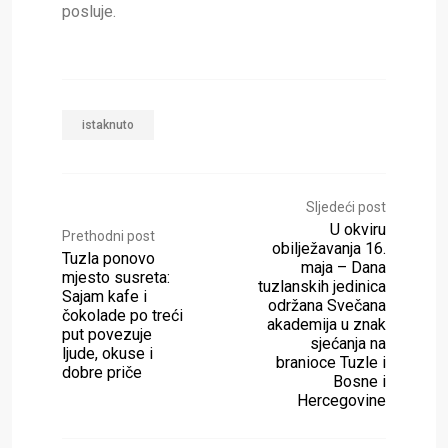
posluje.
istaknuto
Sljedeći post
U okviru
Prethodni post
obilježavanja 16.
Tuzla ponovo
maja – Dana
mjesto susreta:
tuzlanskih jedinica
Sajam kafe i
održana Svečana
čokolade po treći
akademija u znak
put povezuje
sjećanja na
ljude, okuse i
branioce Tuzle i
dobre priče
Bosne i
Hercegovine