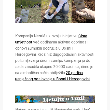
Kompanija Nestlé uz svoju inicijativu
Čista
umjetnost
već godinama aktivno doprinosi
obnovi šumskih područja u Bosni i
Hercegovini. Kroz niz dugogodišnjih aktivnosti
pošumljavanja širom zemlje, kompanija je do
sada zasadila ukupno 20.000 sadnica, čime je
na simboličan način obilježila
20 godina
uspješnog poslovanja u Bosni i Hercegovini
.
Naime, u saradnji s JP Nacionalni park „Una“,