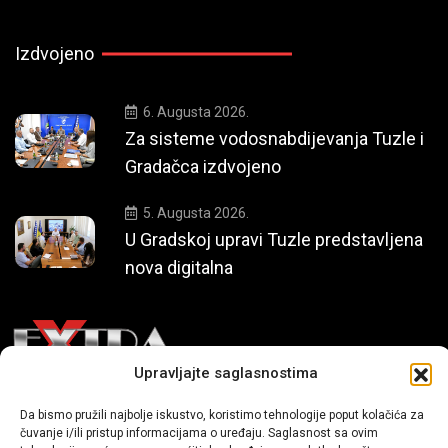
Izdvojeno
6. Augusta 2026.
Za sisteme vodosnabdijevanja Tuzle i
Gradačca izdvojeno
5. Augusta 2026.
U Gradskoj upravi Tuzle predstavljena
nova digitalna
Upravljajte saglasnostima
Mi smo moderni portal zabavnog karaktera koji donosi vijesti i
Da bismo pružili najbolje iskustvo, koristimo tehnologije poput kolačića za
priče iz života, svijeta showbiza, lifestyle-a i popularne kulture.
čuvanje i/ili pristup informacijama o uređaju. Saglasnost sa ovim