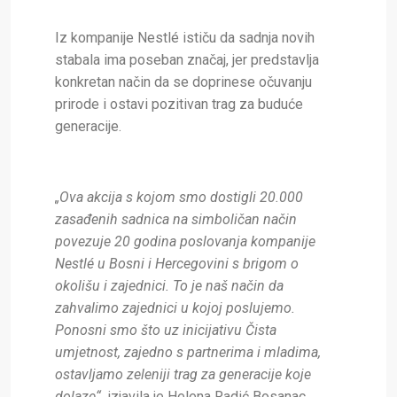
Iz kompanije Nestlé ističu da sadnja novih
stabala ima poseban značaj, jer predstavlja
konkretan način da se doprinese očuvanju
prirode i ostavi pozitivan trag za buduće
generacije.
„Ova akcija s kojom smo dostigli 20.000
zasađenih sadnica na simboličan način
povezuje 20 godina poslovanja kompanije
Nestlé u Bosni i Hercegovini s brigom o
okolišu i zajednici. To je naš način da
zahvalimo zajednici u kojoj poslujemo.
Ponosni smo što uz inicijativu Čista
umjetnost, zajedno s partnerima i mladima,
ostavljamo zeleniji trag za generacije koje
dolaze“,
izjavila je Helena Radić Bosanac,