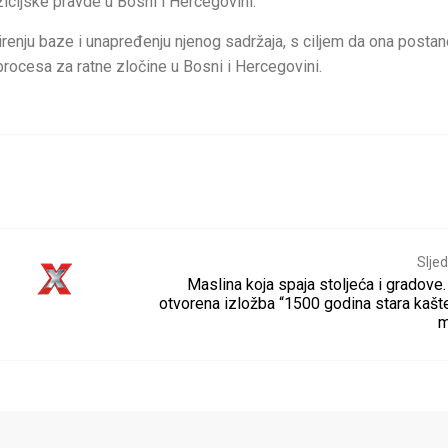
nzicijske pravde u Bosni i Hercegovini.
irenju baze i unapređenju njenog sadržaja, s ciljem da ona posta
procesa za ratne zločine u Bosni i Hercegovini.
Sljed
Maslina koja spaja stoljeća i gradove.
otvorena izložba “1500 godina stara kašt
m