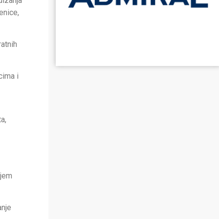
dizanja
enice,
ratnih
cima i
a,
njem
anje