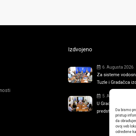
Izdvojeno
6. Augusta 2026.
Za sisteme vodosna
Tuzle i Gradačca iz
tnosti
5. Augusta 2026.
U Gradskoj upravi T
Da bismo pru
predstavljena nova 
pristup inf
da obrađujem
ovoj veb lok
određene kar