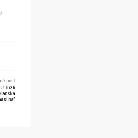
ne
eći post
 U Tuzli
elanska
aslina”