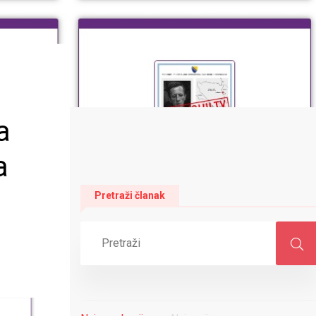
a
a
Pretraži članak