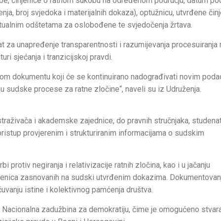
obe, činjenice o ratnom sukobu na određenom području, datum po
ja, broj svjedoka i materijalnih dokaza), optužnicu, utvrđene činj
ntualnim odštetama za oslobođene te svjedočenja žrtava.
at za unapređenje transparentnosti i razumijevanja procesuiranja 
uri sjećanja i tranzicijskoj pravdi.
živom dokumentu koji će se kontinuirano nadograđivati novim poda
d u sudske procese za ratne zločine“, naveli su iz Udruženja.
straživača i akademske zajednice, do pravnih stručnjaka, studenat
li pristup provjerenim i strukturiranim informacijama o sudskim
otiv negiranja i relativizacije ratnih zločina, kao i u jačanju
injenica zasnovanih na sudski utvrđenim dokazima. Dokumentova
uvanju istine i kolektivnog pamćenja društva.
a Nacionalna zadužbina za demokratiju, čime je omogućeno stvar