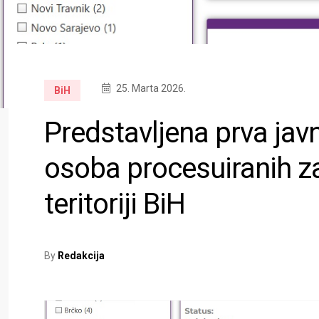
25. Marta 2026.
BiH
Predstavljena prva ja
osoba procesuiranih za
teritoriji BiH
By
Redakcija