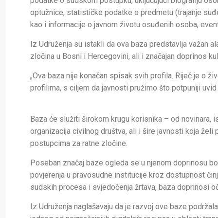
podatke o sudskom postupku, uključujući biografiju os
optužnice, statističke podatke o predmetu (trajanje suđen
kao i informacije o javnom životu osuđenih osoba, eve
Iz Udruženja su istakli da ova baza predstavlja važan al
zločina u Bosni i Hercegovini, ali i značajan doprinos kult
„Ova baza nije konačan spisak svih profila. Riječ je o 
profilima, s ciljem da javnosti pružimo što potpuniji uvi
Baza će služiti širokom krugu korisnika – od novinara, i
organizacija civilnog društva, ali i šire javnosti koja že
postupcima za ratne zločine.
Poseban značaj baze ogleda se u njenom doprinosu borbi pr
povjerenja u pravosudne institucije kroz dostupnost č
sudskih procesa i svjedočenja žrtava, baza doprinosi oč
Iz Udruženja naglašavaju da je razvoj ove baze podržal