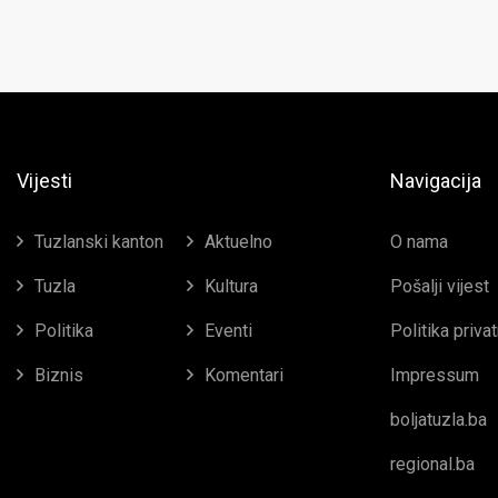
Vijesti
Navigacija
Tuzlanski kanton
Aktuelno
O nama
Tuzla
Kultura
Pošalji vijest
Politika
Eventi
Politika priva
Biznis
Komentari
Impressum
boljatuzla.ba
regional.ba