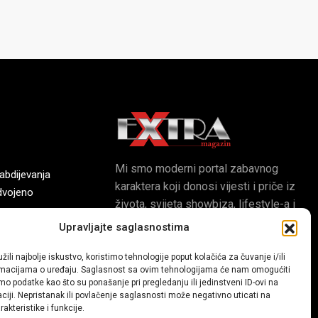
Mi smo moderni portal zabavnog
bdijevanja
karaktera koji donosi vijesti i priče iz
dvojeno
života, svijeta showbiza, lifestyle-a i
popularne kulture.
Upravljajte saglasnostima
uzle
žili najbolje iskustvo, koristimo tehnologije poput kolačića za čuvanje i/ili
digitalna
ormacijama o uređaju. Saglasnost sa ovim tehnologijama će nam omogućiti
o podatke kao što su ponašanje pri pregledanju ili jedinstveni ID-ovi na
aciji. Nepristanak ili povlačenje saglasnosti može negativno uticati na
akteristike i funkcije.