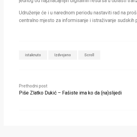
jednog od najznačajnijih digitalnih resursa u oblasti tra
Udruženje će i u narednom periodu nastaviti rad na proš
centralno mjesto za informisanje i istraživanje sudskih 
istaknuto
Izdvojeno
Scroll
Prethodni post
Piše Zlatko Dukić – Fašiste ima ko da (na)slijedi