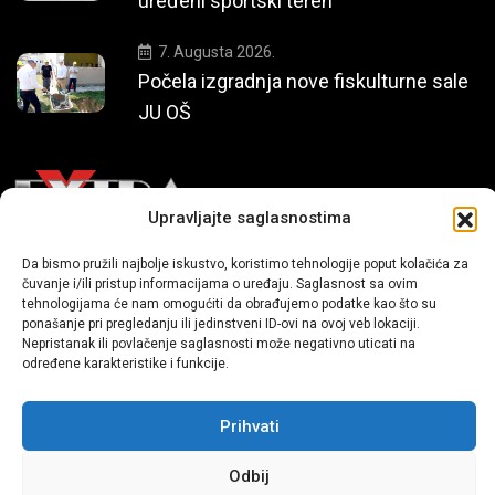
uređeni sportski teren
7. Augusta 2026.
Počela izgradnja nove fiskulturne sale
JU OŠ
Upravljajte saglasnostima
Da bismo pružili najbolje iskustvo, koristimo tehnologije poput kolačića za
Mi smo moderni portal zabavnog karaktera koji donosi vijesti i
čuvanje i/ili pristup informacijama o uređaju. Saglasnost sa ovim
priče iz života, svijeta showbiza, lifestyle-a i popularne kulture.
tehnologijama će nam omogućiti da obrađujemo podatke kao što su
ponašanje pri pregledanju ili jedinstveni ID-ovi na ovoj veb lokaciji.
Nepristanak ili povlačenje saglasnosti može negativno uticati na
određene karakteristike i funkcije.
Prihvati
Odbij
Sva prava zadržana | extra.ba by profm.ba