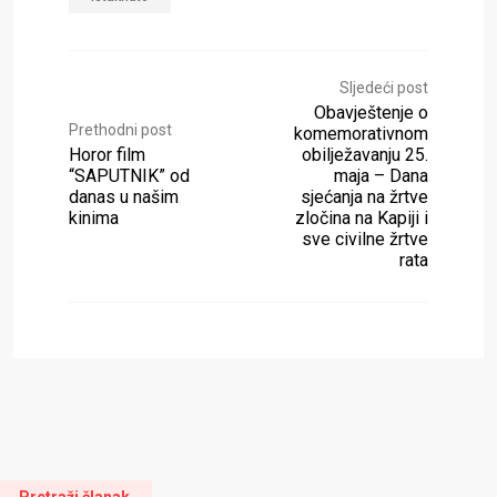
Sljedeći post
Obavještenje o
Prethodni post
komemorativnom
Horor film
obilježavanju 25.
“SAPUTNIK” od
maja – Dana
danas u našim
sjećanja na žrtve
kinima
zločina na Kapiji i
sve civilne žrtve
rata
Pretraži članak