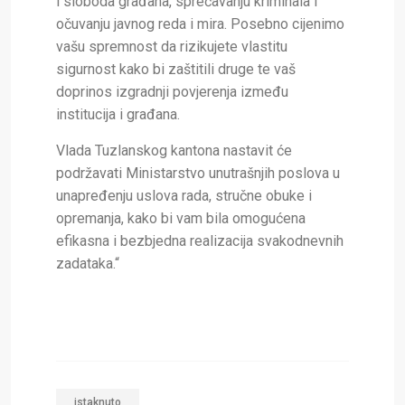
i sloboda građana, sprečavanju kriminala i
očuvanju javnog reda i mira. Posebno cijenimo
vašu spremnost da rizikujete vlastitu
sigurnost kako bi zaštitili druge te vaš
doprinos izgradnji povjerenja između
institucija i građana.
Vlada Tuzlanskog kantona nastavit će
podržavati Ministarstvo unutrašnjih poslova u
unapređenju uslova rada, stručne obuke i
opremanja, kako bi vam bila omogućena
efikasna i bezbjedna realizacija svakodnevnih
zadataka.“
istaknuto